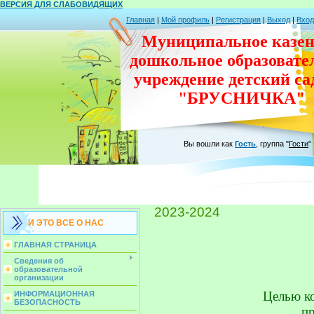
ВЕРСИЯ ДЛЯ СЛАБОВИДЯЩИХ
Главная
|
Мой профиль
|
Регистрация
|
Выход
|
Вход
Муниципальное казен
дошкольное
образовате
учреждение
детский с
"БРУСНИЧКА"
Вы вошли как
Гость
,
группа
"
Гости
"
2023-2024
И ЭТО ВСЕ О НАС
ГЛАВНАЯ СТРАНИЦА
Сведения об
образовательной
организации
 Целью к
ИНФОРМАЦИОННАЯ
БЕЗОПАСНОСТЬ