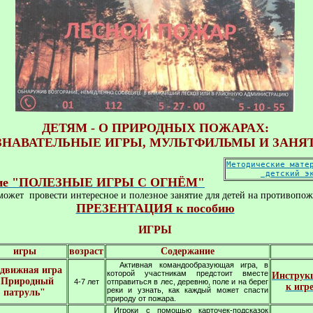
ДЕТЯМ - О ПРИРОДНЫХ ПОЖАРАХ:

ЗНАВАТЕЛЬНЫЕ ИГРЫ, МУЛЬТФИЛЬМЫ И ЗАНЯ
Методические мате
 детский э
обие "ПОЛЕЗНЫЕ ИГРЫ С ОГНЁМ"
может  провести интересное и полезное занятие для детей на противопо
ПРЕЗЕНТАЦИЯ к пособию
ИГРЫ
игры
возраст
Содержание
Активная командообразующая игра, в
движная игра
которой участникам предстоит вместе
Инструк
"Природный
4-7 лет
отправиться в лес, деревню, поле и на берег
к игр
реки и узнать, как каждый может спасти
патруль"
природу от пожара.
Игроки с помощью карточек-подсказок