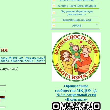
ИНТЕРЕСНО МЫ ЖИВЁМ!
А, что у нас?! (Объявления)
Здоровьесберегающая
деятельность
"Онлайн Детский сад"
АРХИВ
ТИЯ
риалы ФГБОУ ДО 
"Федеральный
колого-биологический центр"
жарную тему)
Официальное
сообщество
МКДОУ д/с
№5
в социальной
сети
ция
«Вконтакте»
е