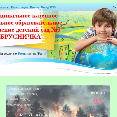
рофиль
|
Регистрация
|
Выход
|
Вход
|
RSS
Пят
ципальное казенное
льное
образовательное
дение
детский сад
№5
"БРУСНИЧКА"
Вы вошли как
Гость
,
группа
"
Гости
"