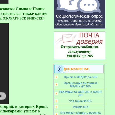
ерсонажи Симка и Нолик
 спастись, а также каким
у.
(
СКАЧАТЬ ВСЕ ВЫПУСКИ
)
ДЛЯ МАМ И ПАП
Прием в МКДОУ д/с №5
Организация питания в
МКДОУ д/с №5
Работаем по ФОП ДО и ФАОП
ДО
Что такое ФГОС
историй, в которых Крош,
Режим дня
и пожарами, узнают о
Кто может забирать ребенка