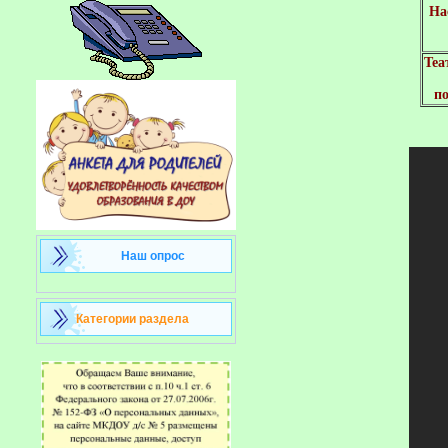
На
Теа
по
Наш опрос
Категории раздела