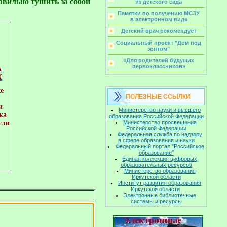
авильно тушить за собой
из детского сада
Памятки по получению МСЗУ
в электронном виде
Детский врач рекомендует
Социальный проект "Дом под
зонтом"
«Для родителей будущих
первоклассников»
Х
е

ПОЛЕЗНЫЕ ССЫЛКИ


Министерство науки и высшего
а

образования Российской Федерации
Министерство просвещения
ли

Российской Федерации
Федеральная служба по надзору
в сфере образования и науки
Федеральный портал "Российское
образование"
Единая коллекция цифровых
образовательных ресурсов
Министерство образования
Иркутской области
Институт развития образования
Иркутской области
Электронные библиотечные
системы и ресурсы