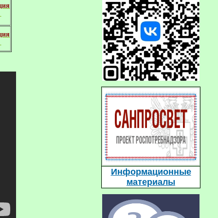
ция
е
ция
е
Информационные
материалы