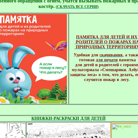
твенного обращения с огнём, учатся вызывать пожарных и пр
костёр.
(
СКАЧАТЬ ВСЕ СЕРИИ
)
ПАМЯТКА ДЛЯ ДЕТЕЙ И ИХ

 РОДИТЕЛЕЙ О ПОЖАРАХ
 ПРИРОДНЫХ ТЕРРИТОРИЯ
Удобная для 
скачивания
, 
а такж
 готовая 
для печати
 памятка

 для детей и родителей с героями
мультсериала «Смешарики. Азбук
защиты леса» о том, что делать, ес
случится пожар в лесу.
КНИЖКИ-РАСКРАСКИ ДЛЯ ДЕТЕЙ