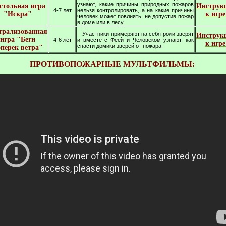
узнают, какие причины природных пожаров
стольная игра
Инструк
4-7 лет
нельзя контролировать, а на какие причины
"Искра"
к игр
человек может повлиять, не допустив пожар
в доме или в лесу.
трализованная
Участники примеряют на себя роли зверят
Инструк
игра "Беги
4-6 лет
и вместе с Феей и Человеком узнают, как
к игр
спасти домики зверей от пожара.
перек ветра"
ПРОТИВОПОЖАРНЫЕ МУЛЬТФИЛЬМЫ: