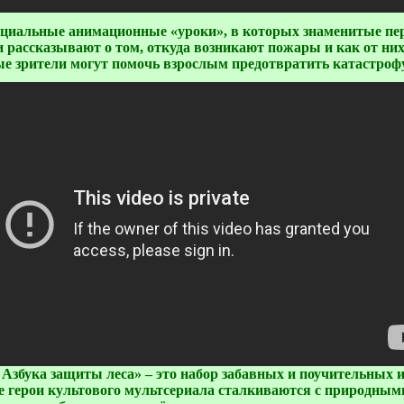
пециальные анимационные «уроки», в которых знаменитые п
и рассказывают о том, откуда возникают пожары и как от них
е зрители могут помочь взрослым предотвратить катастроф
Азбука защиты леса» – это набор забавных и поучительных 
е герои культового мультсериала сталкиваются с природным