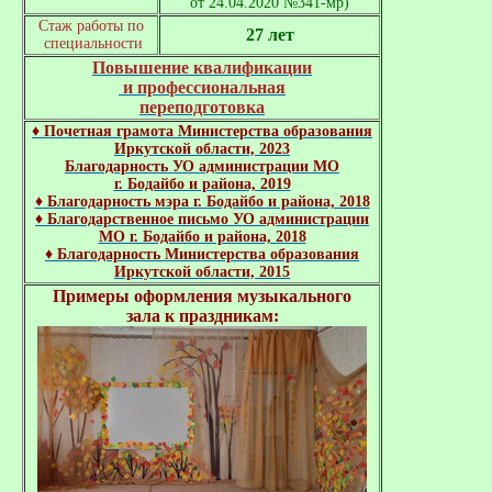
от 24.04.2020 №341-мр)
Стаж работы по

27 лет
 специальности
Повышение квалификации

 и профессиональная

переподготовка
♦ Почетная грамота Министерства образования
Иркутской области, 2023
Благодарность УО администрации МО
г. Бодайбо и района, 2019
♦ Благодарность мэра г. Бодайбо и района, 2018
♦ Благодарственное письмо УО администрации
МО г. Бодайбо и района, 2018
♦ Благодарность Министерства образования
Иркутской области, 2015
Примеры оформления музыкального
зала к праздникам: