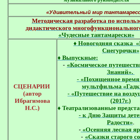
«Удивительный мир тантамаресо
Методическая разработка по исполь
дидактического многофункциональног
«Чудесные тантамарески»
♦ Новогодняя сказка «
Снегурочки»
♦ Выпускные:
-
«Космическое путешеств
Знаний».
- «Похищенное время 
СЦЕНАРИИ
мультфильма «Гадк
(автор
- «Путешествие на возд
Ибрагимова
(2017г.)
Н.С.)
♦ Театрализованные предст
- к Дню Защиты дете
Радости»
.
-
«Осенняя лесная я
-
«Сказки старого с