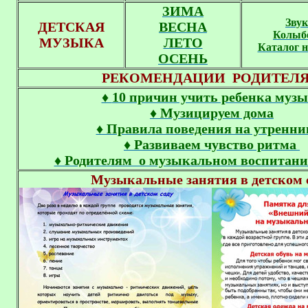
ЗИМА
Зву
ДЕТСКАЯ
ВЕСНА
Колыб
МУЗЫКА
ЛЕТО
Каталог н
ОСЕНЬ
РЕКОМЕНДАЦИИ РОДИТЕЛ
♦
10 причин учить ребенка муз
♦ Музицируем дома
♦ Правила поведения на утренни
♦ Развиваем чувство ритма
♦ Родителям о музыкальном воспитани
Музыкальные занятия в детском 