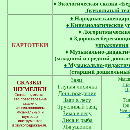
♦ Экологическая сказка «Бе
(кукольный теа
♦ Народные календар
♦ Кинезиологические 
♦ Логоритмически
♦ Здоровьесберегающ
КАРТОТЕКИ
упражнения
♦ Музыкально-дидакти
(младший и средний дошко
♦ Музыкально-дидактич
(старший дошкольный
Заяц
Мыши
СКАЗКИ-
При
Глупая лисичка
ШУМЕЛКИ
Пр
День рождение
Сказка-шумелка -
Заяц в лесу
это повествование
Та
сказки с
Три
Трусливый заяц
использованием
Чей 
музыкальных и
Зима в лесу
Я
шумовых
Лиса и рыба
инструментов
и звукоподражания.
Лягушонок