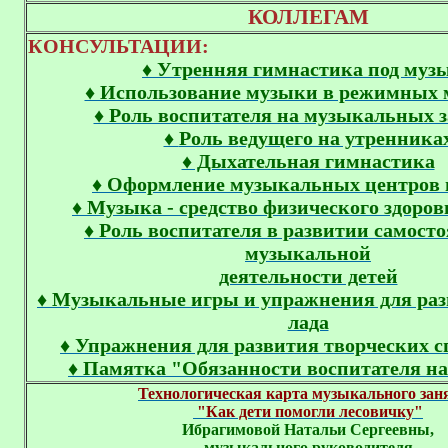
КОЛЛЕГАМ
КОНСУЛЬТАЦИИ:
♦ Утренняя гимнастика под муз
♦ Использование музыки в режимных 
♦ Роль воспитателя на музыкальных 
♦
Роль в
едущего на утренника
♦ Дыхательная гимнастика
♦ Оформление музыкальных центров 
♦ Музыка - средство физического здоров
♦ Роль воспитателя в развитии самост
музыкальной
деятельности детей
♦ Музыкальные игры и упражнения для раз
лада
♦ Упражнения для развития творческих с
♦ Памятка "Обязанности воспитателя на
Технологическая карта музыкального заня
 "Как дети помогли лесовичку"
Ибрагимовой Натальи Сергеевны,

музыкального руководителя