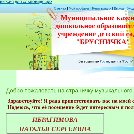
ВЕРСИЯ ДЛЯ СЛАБОВИДЯЩИХ
Главная
|
Мой профиль
|
Регистрация
|
Выход
|
Вход
Муниципальное казен
дошкольное
образовате
учреждение
детский с
"БРУСНИЧКА"
Вы вошли как
Гость
,
группа
"
Гости
"
Добро пожаловать на страничку музыкального
 Надеюсь, что её посещение будет интересным и по
ИБРАГИМОВА

НАТАЛЬЯ СЕРГЕЕВНА