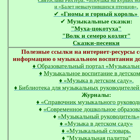
Святослава Рихтера: «Избушка на курьих н
и «Балет невылупившихся птенцов».
✔
«Гномы и горный король»
✔
Музыкальные сказки:
"Муха-цокотуха"
"Волк и семеро козлят"
Сказки-песенки
Полезные ссылки на интернет-ресурсы 
информацию о музыкальном воспитании д
♦ Образовательный портал «Музыкальн
♦
Музыкальное
воспитание
в
детско
♦ «Музыка в детском саду».
♦ Библиотека для музыкальных руководителей
Журналы:
♦ «Справочник музыкального руковод
♦
«Современное дошкольное образов
♦
«Музыкальный руководитель»
♦ «Музыка в детском саду»
♦ «Музыкальный словарь
.
♦ "Музыкальная палитра"