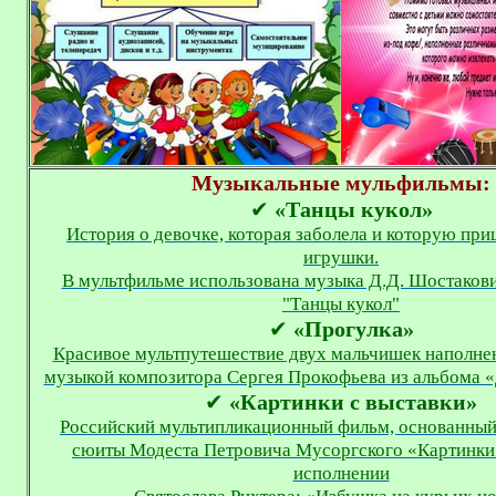
Музыкальные мульфильмы:
✔
«Танцы кукол»
История о девочке, которая заболела и которую при
игрушки.
В мультфильме использована музыка Д.Д. Шостакови
"Танцы кукол"
✔
«Прогулка»
Красивое мультпутешествие двух мальчишек наполне
музыкой композитора Сергея Прокофьева из альбома «
✔
«Картинки с выставки»
Российский мультипликационный фильм, основанный 
сюиты Модеста Петровича Мусоргского «Картинки 
исполнении