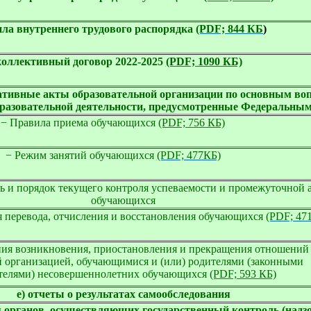
ила внутреннего трудового распорядка 
(PDF; 844 КБ
)
коллективный договор 2022-2025 
(PDF; 1090 КБ)
ативные акты образовательной организации по основным во
бразовательной деятельности, предусмотренные Федеральны
− Правила приема обучающихся
(PDF; 756 КБ)
− Режим занятий обучающихся
(PDF; 477КБ)
ь и порядок текущего контроля успеваемости и промежуточной 
обучающихся
я перевода, отчисления и
восстановления обучающихся
(PDF; 47
ния возникновения, приостановления и прекращения отношений
й организацией, обучающимися и (или)
родителями (законными
телями) несовершеннолетних обучающихся
(PDF; 593 КБ)
е) отчеты о результатах самообследования
 органов, осуществляющих государственный контроль (надзор