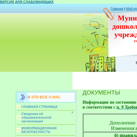
ВЕРСИЯ ДЛЯ СЛАБОВИДЯЩИХ
Главная
|
Мой п
Муни
дошко
учреж
ДОКУМЕНТЫ
И ЭТО ВСЕ О НАС
Информация по состоянию н
в соответствии с
п. 9 Треб
ГЛАВНАЯ СТРАНИЦА
Сведения об
образовательной
организации

 Дополнение
 Изменения 
ИНФОРМАЦИОННАЯ
БЕЗОПАСНОСТЬ
б) правил