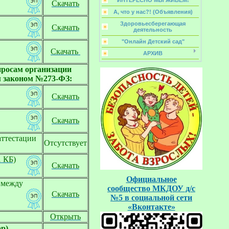
ИНТЕРЕСНО МЫ ЖИВЁМ!
Скачать
А, что у нас?! (Объявления)
Здоровьесберегающая
Скачать
деятельность
"Онлайн Детский сад"
Скачать 
АРХИВ
просам организации
м законом №273-ФЗ:
Скачать
Скачать
аттестации
Отсутствует
1 КБ)
Скачать
Официальное
 между
сообщество
МКДОУ д/с
Скача
ть
№5
в социальной
сети
«Вконтакте»
Открыть
) 
