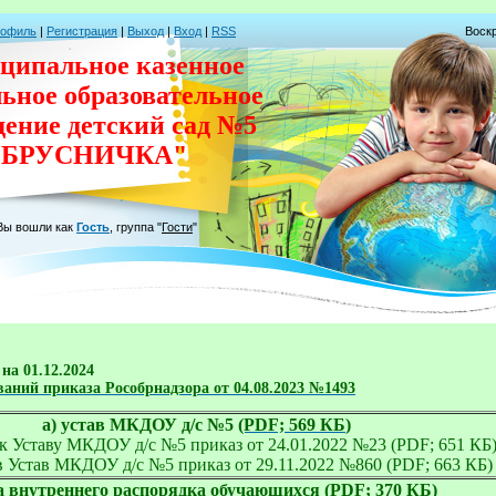
рофиль
|
Регистрация
|
Выход
|
Вход
|
RSS
Воскр
ципальное казенное
льное
образовательное
дение
детский сад
№5
"БРУСНИЧКА"
Вы вошли как
Гость
,
группа
"
Гости
"
а 01.12.2024
ований приказа Рособрнадзора от 04.08.2023 №1493
а) устав МКДОУ д/с №5 
(PDF; 569 КБ
)
 к Уставу МКДОУ д/с №5 приказ от 24.01.2022 №23 (PDF; 651 КБ)
в Устав МКДОУ д/с №5 приказ от 29.11.2022 №860 (PDF; 663 КБ)
а внутреннего распорядка обучающихся 
(PDF; 370 КБ)