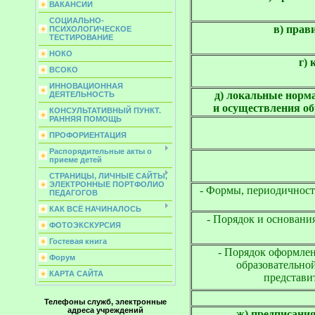
ВАКАНСИИ
СОЦИАЛЬНО-
в) прав
ПСИХОЛОГИЧЕСКОЕ
ТЕСТИРОВАНИЕ
НОКО
г) 
ВСОКО
ИННОВАЦИОННАЯ
д) локальные норм
ДЕЯТЕЛЬНОСТЬ
и осуществления о
КОНСУЛЬТАТИВНЫЙ ПУНКТ.
РАННЯЯ ПОМОЩЬ
ПРОФОРИЕНТАЦИЯ
Распорядительные акты о
приеме детей
СТРАНИЦЫ, ЛИЧНЫЕ САЙТЫ,
ЭЛЕКТРОННЫЕ ПОРТФОЛИО
- Формы, периодичност
ПЕДАГОГОВ
КАК ВСЁ НАЧИНАЛОСЬ
- Порядок и основани
ФОТОЭКСКУРСИЯ
Гостевая книга
- Порядок оформле
Форум
образовательно
КАРТА САЙТА
представи
Телефоны служб, электронные
адреса учреждений
ж) предписания