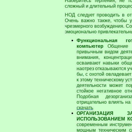
Наберитесь терпения, не т
сложный и длительный процес
НОД следует проводить в о
Очень важно также, чтобы 
чрезмерного возбуждения. Со
эмоционально привлекательны
Функциональная г
компьютер
Общение 
привычным видом деяте
внимания, концентрац
осваивают навыки обще
наотрез отказываются учи
бы, с охотой овладевае
к этому техническому ус
деятельности может по
стойкое негативное от
Подобная дезоргани
отрицательно влиять на
скачать
ОРГАНИЗАЦИЯ 
ИСПОЛЬЗОВАНИЕМ К
современным инструмен
мощным техническим ср