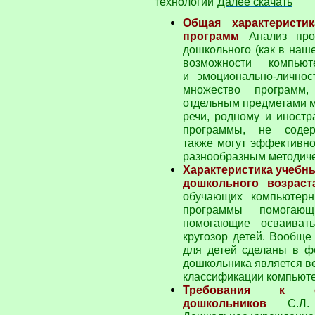
технологий”
Далее скачать
Общая характеристи
программ
Анализ про
дошкольного (как в наше
возможности компью
и эмоционально-личнос
множество программ,
отдельным предметами м
речи, родному и иностр
про­граммы, не соде
также могут эффективно
разнообразным методич
Характеристика учебн
дошкольного возраст
обучающих компьютер
программы помогающ
помогающие осваиват
кругозор детей. Вообщ
для детей сделаны в ф
дошкольника является в
классификации компьют
Требования к ор
дошкольников
С.Л.