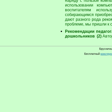
наряду с пользой компь
использовании компью
воспитателям испол
собирающимся приобрес
дают разного рода реко
проблеме, мы пришли к
Рекомендации педаго
дошкольников (2)
Авто
Брусничка
Бесплатный
конструк