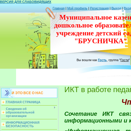
ВЕРСИЯ ДЛЯ СЛАБОВИДЯЩИХ
Главная
|
Мой профиль
|
Регистрация
|
Выход
|
Вход
Муниципальное казен
дошкольное
образовате
учреждение
детский с
"БРУСНИЧКА"
Вы вошли как
Гость
,
группа
"
Гости
"
ИКТ в работе педа
И ЭТО ВСЕ О НАС
Чт
ГЛАВНАЯ СТРАНИЦА
Сведения об
Сочетание ИКТ свя
образовательной
организации
информационными и 
ИНФОРМАЦИОННАЯ
БЕЗОПАСНОСТЬ
«Информационная т