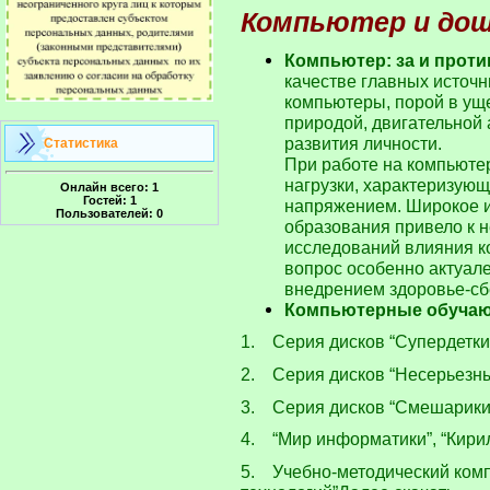
Компьютер и дош
Компьютер: за и про
качестве главных источ
компьютеры, порой в ущ
природой, двигательной
развития личности.
Статистика
При работе на компьюте
нагрузки, характеризую
Онлайн всего:
1
Гостей:
1
напряжением. Широкое и
Пользователей:
0
образования привело к 
исследований влияния ко
вопрос особенно актуал
внедрением здоровье-сб
Компьютерные обуча
1. Серия дисков “Супердетки”
2. Серия дисков “Несерьезные
3. Серия дисков “Смешарики”
4. “Мир информатики”, “Кири
5. Учебно-методический компл