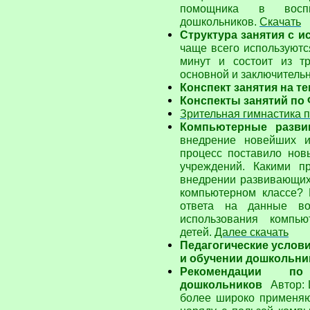
помощника в восп
дошкольников.
Скачать
Структура занятия с
чаще всего используютс
минут и состоит из тр
основной и заключитель
Конспект занятия на т
Конспекты занятий п
Зрительная гимнастика 
Компьютерные разв
внедрение новейших и
процесс поставило нов
учреждений. Какими п
внедрении развивающих
компьютерном классе? 
ответа на данные во
использования компь
детей.
Далее скачать
Педагогические услов
и обучении дошкольн
Рекомендации по 
дошкольников
Автор:
более широко применяю