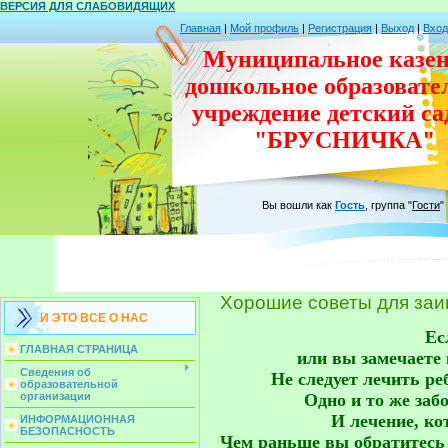
ВЕРСИЯ ДЛЯ СЛАБОВИДЯЩИХ
Главная
|
Мой профиль
|
Регистрация
|
Выход
|
Вход
Муниципальное казен
дошкольное
образовате
учреждение
детский с
"БРУСНИЧКА"
Вы вошли как
Гость
,
группа
"
Гости
"
Хорошие советы для за
И ЭТО ВСЕ О НАС
Ес
ГЛАВНАЯ СТРАНИЦА
или вы замечаете 
Сведения об
Не следует лечить ре
образовательной
Одно и то же заб
организации
И лечение, ко
ИНФОРМАЦИОННАЯ
БЕЗОПАСНОСТЬ
Чем раньше вы обратитесь