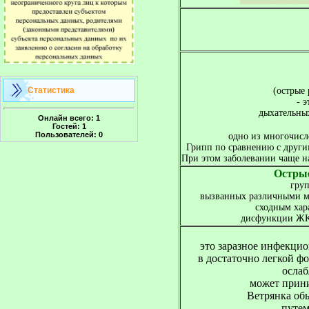
Статистика
 (острые
- 
Онлайн всего:
1
Гостей:
1
Пользователей:
0
 одно из многочисл
Грипп по сравнению с други
При этом заболевании чаще н
Острые
гру
 вызванных различными м
сходным хар
 дисфункции ЖК

это заразное инфекцио
 в достаточно легкой фо
 осла
может прини
Ветрянка об
 путем