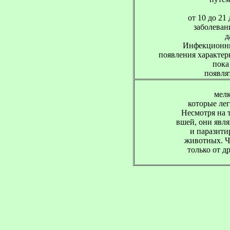
 от 10 до 21
 заболеван
д
Инфекционный
 появления характер
пока
 появля
мелк
которые лег
Несмотря на т
вшей, они явл
и паразити
животных. Че
только от д