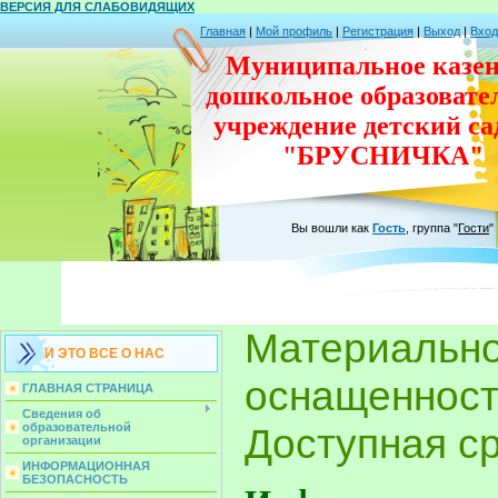
ВЕРСИЯ ДЛЯ СЛАБОВИДЯЩИХ
Главная
|
Мой профиль
|
Регистрация
|
Выход
|
Вход
Муниципальное казен
дошкольное
образовате
учреждение
детский с
"БРУСНИЧКА"
Вы вошли как
Гость
,
группа
"
Гости
"
Материально
И ЭТО ВСЕ О НАС
оснащенност
ГЛАВНАЯ СТРАНИЦА
Сведения об
образовательной
Доступная с
организации
ИНФОРМАЦИОННАЯ
БЕЗОПАСНОСТЬ