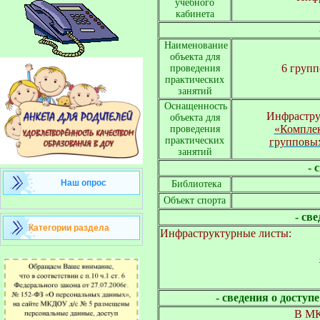
учебного
кабинета
Наименование
объекта для
6 групп
проведения
практических
занятий
Оснащенность
Инфрастру
объекта для
«Компле
проведения
практических
групповы
занятий
- 
Наш опрос
Библиотека
Объект спорта
- св
Категории раздела
Инфраструктурные листы:
- сведения о дост
В МК