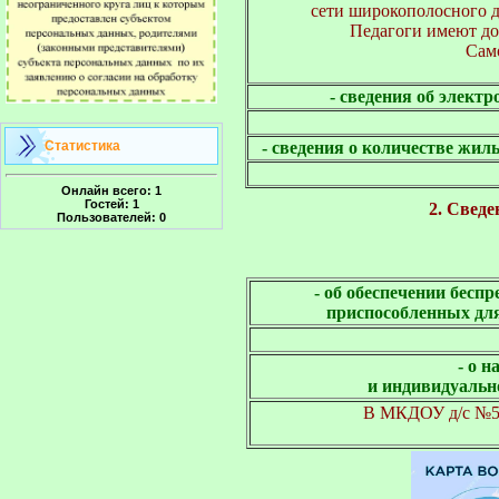
сети широкополосного д
Педагоги имеют д
Сам
- сведения об элект
- сведения о количестве жи
Статистика
Онлайн всего:
1
Гостей:
1
2. Сведе
Пользователей:
0
- об обеспечении бесп
приспособленных дл
- о 
и индивидуальн
В МКДОУ д/с №5 