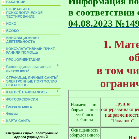
Информация по 
ВАКАНСИИ
в соответствии 
СОЦИАЛЬНО-
ПСИХОЛОГИЧЕСКОЕ
ТЕСТИРОВАНИЕ
04.08.2023 №14
НОКО
ВСОКО
ИННОВАЦИОННАЯ
1. Мат
ДЕЯТЕЛЬНОСТЬ
КОНСУЛЬТАТИВНЫЙ ПУНКТ.
РАННЯЯ ПОМОЩЬ
о
ПРОФОРИЕНТАЦИЯ
в том ч
Распорядительные акты о
приеме детей
СТРАНИЦЫ, ЛИЧНЫЕ САЙТЫ,
ограни
ЭЛЕКТРОННЫЕ ПОРТФОЛИО
ПЕДАГОГОВ
КАК ВСЁ НАЧИНАЛОСЬ
ФОТОЭКСКУРСИЯ
группа
Наименование
Гостевая книга
общеразвивающ
оборудованного
Форум
учебного
направленност
кабинета
"Ромашка"
КАРТА САЙТА
Оснащенность
Телефоны служб, электронные
оборудованного
Инф
адреса учреждений