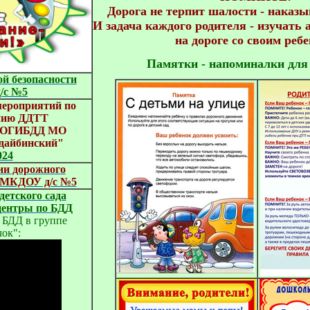
Дорога не терпит шалости - наказыв
И задача каждого родителя - изучать 
Памятки - напоминалки для
 безопасности

/с №5
мероприятий по
нию ДДТТ
с ОГИБДД МО
дайбинский"
024
ии дорожного
с МКДОУ д/с №5
детского сада
центры по БДД
 БДД в группе
ок":