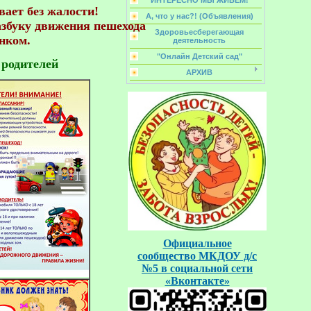
ИНТЕРЕСНО МЫ ЖИВЁМ!
ает без жалости!

А, что у нас?! (Объявления)
азбуку движения пешехода 

Здоровьесберегающая
деятельность
"Онлайн Детский сад"
 родителей
АРХИВ
Официальное
сообщество
МКДОУ д/с
№5
в социальной
сети
«Вконтакте»