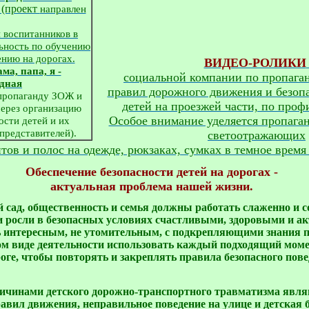
(проект
направлен
 воспитанников в
ьность по обучению
нию на дорогах.
ВИДЕО-РОЛИКИ
ма, папа, я -
социальной компании по пропага
дная
правил дорожного движения и безоп
 пропаганду ЗОЖ и
детей на проезжей части, по про
ерез организацию
Особое внимание уделяется пропага
ости детей и их
представителей).
светоотражающих
тов и полос на одежде, рюкзаках, сумках в темное время 
Обеспечение безопасности детей на дорогах - 

актуальная проблема нашей жизни. 
 сад, общественность и семья должны работать слаженно и со
и росли в безопасных условиях счастливыми, здоровыми и ак
 интересным, не утомительным, с подкрепляющими знания пр
ом виде деятельности использовать каждый подходящий момен
роге, чтобы повторять и закреплять правила безопасного пове
чинами детского дорожно-транспортного травматизма являю
авил движения, неправильное поведение на улице и детская бе