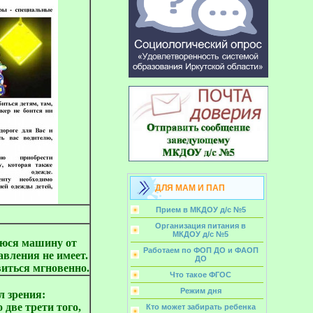
ДЛЯ МАМ И ПАП
Прием в МКДОУ д/с №5
Организация питания в
МКДОУ д/с №5
уюся машину от
Работаем по ФОП ДО и ФАОП
авления не имеет.
ДО
иться мгновенно.
Что такое ФГОС
Режим дня
л зрения:
две трети того,
Кто может забирать ребенка