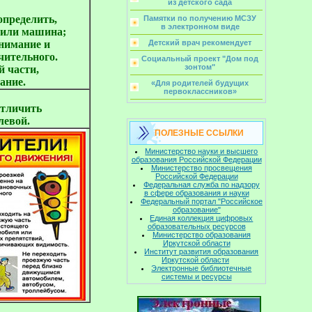
из детского сада
определить,
Памятки по получению МСЗУ
в электронном виде
 или машина;
внимание и
Детский врач рекомендует
чительного.
Социальный проект "Дом под
зонтом"
 части,
ание.
«Для родителей будущих
первоклассников»
отличить
левой.
ПОЛЕЗНЫЕ ССЫЛКИ
Министерство науки и высшего
образования Российской Федерации
Министерство просвещения
Российской Федерации
Федеральная служба по надзору
в сфере образования и науки
Федеральный портал "Российское
образование"
Единая коллекция цифровых
образовательных ресурсов
Министерство образования
Иркутской области
Институт развития образования
Иркутской области
Электронные библиотечные
системы и ресурсы