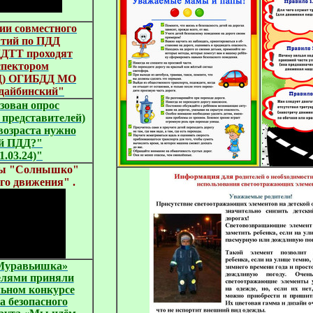
ии совместного
ятий по ПДД
ДДТТ проходят
спектором
ДД) ОГИБДД МО
дайбинский"
зован опрос
 представителей)
возраста нужно
ей ПДД?"
1.03.24)"
пы "Солнышко"
го движения" .
«Муравьишка»
телями приняли
льном конкурсе
а безопасного