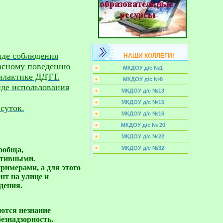
нде соблюдения
НАШИ КОЛЛЕГИ!
асному поведению
МКДОУ д/с №1
филактике ДДТТ.
МКДОУ д/с №8
нде использования
МКДОУ д/с №13
МКДОУ д/с №15
суток.
МКДОУ д/с №16
МКДОУ д/с № 20
МКДОУ д/с №22
МКДОУ д/с №32
обща, 

тивными. 

имерами, а для этого

т на улице и

дения.
тся незнание 

знадзорность. 
