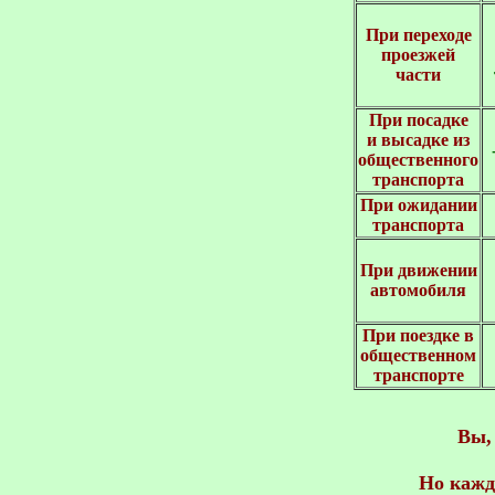
При переходе
проезжей
части
При посадке
и высадке из
общественного
транспорта
При ожидании
транспорта
При движении
автомобиля
При поездке в
общественном
транспорте
Вы,
Но кажд