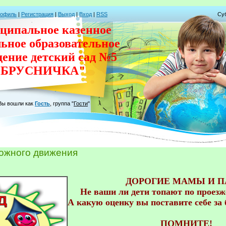
рофиль
|
Регистрация
|
Выход
|
Вход
|
RSS
Суб
ципальное казенное
льное
образовательное
дение
детский сад
№5
"БРУСНИЧКА"
Вы вошли как
Гость
,
группа
"
Гости
"
ожного движения
ДОРОГИЕ МАМЫ И П
Не ваши ли дети топают по проезже
А какую оценку вы поставите себе за 
ПОМНИТЕ! 
