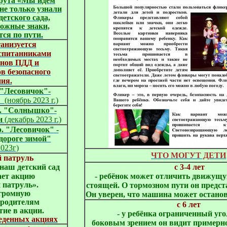
рута «Мы идём
 не только узнали
етского сада,
рожные знаки,
ся по пути.
анизуется
оспитанниками
снов ПДД и
в безопасного
ия.
 "Лесовичок"-
"
(ноябрь 2023 г.)
р. "Солнышко"-
ти
(декабрь 2023 г.)
р. "Лесовичок" -
дороге зимой"
2023г)
ЧТО МОГУТ ДЕТИ
й патруль
с 3-4 лет
- ребёнок может отличить движущ
ет акцию

 патруль». 
стоящей. О тормозном пути он предст
ромную 

Он уверен, что машина может останов
 родителям
с 6 лет
тие в акции. 
- у ребёнка ограниченный уго
еденных акциях
боковым зрением он видит примерно 