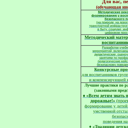
(обучающая ин
Методические рек
формированию у восп
безопасного п
(на природе, на дорог
транспортной инфраструкт
в быту, социуме, и
цифровом прос
Методический матер
воспитанни
Разработки учебн
мероприятий, включающ
дидактические, оцено
занятиям по профи
педагогические кей
безопасному поведен
Конкурсные про
для воспитанников гру
и компенсирующей н
Лучшие практики по ра
(законными предс
♦
«Всем детям знать 
дорожные!»
(прое
формирование у детей 
умственной отста
безопас
поведения на
♦
«Традиции детск