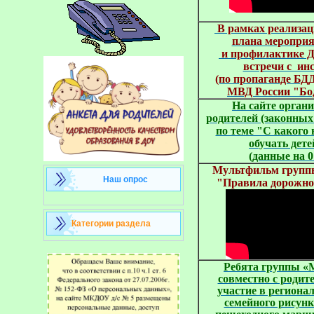
В рамках реализац
плана меропри
и профилактике 
встречи с ин
(по пропаганде Б
МВД России "Бо
На сайте органи
родителей (законных
по теме "С какого 
обучать дет
(данные на 0
Мультфильм груп
Наш опрос
"Правила дорожно
Категории раздела
Ребята группы 
совместно с роди
участие в региона
семейного рисунк