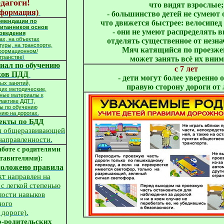
что видят взрослые;
формация) 
- большинство детей не сумеют 
омендации по
что движется быстрее: велосипед
итанников основ
- они не умеют распределять 
оведения
ах, на объектах
отделять существенное от незна
уры, на транспорте,
Мяч катящийся по проезжей
нформационном/
транстве
)
может занять всѐ их вним
иал по обучению
с 7 лет
ков ПДД
- дети могут более уверенно 
ых занятий,
правую сторону дороги от 
их методические,
чные материалы к
лактике ДДТТ,
сы по обучению
ию на дорогах.
екты по БДД
пп общеразвивающей
аправленности.
боте с родителями
тавителями):
положено правила
кт
направлен на
с легкой степенью
лости навыков
ного
 дороге).
о-родительских