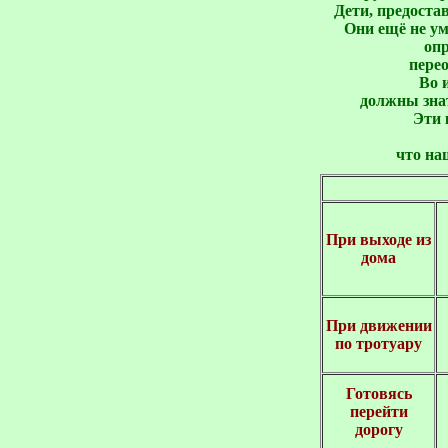
Дети, предоста
Они ещё не ум
 оп
пере
Во 
должны зна
Эти 
 что на
При выходе из
дома
При движении
по тротуару
Готовясь
перейти
дорогу