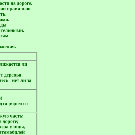
ти на дороге. 

ии правильно

ь, 

ми. 

ды 

тельными. 

ям.

ижения.
ближается ли
т деревья,
сь - нет ли за
й
дти рядом со
зжую часть;
 дороге;
отра улицы,
автомобилей