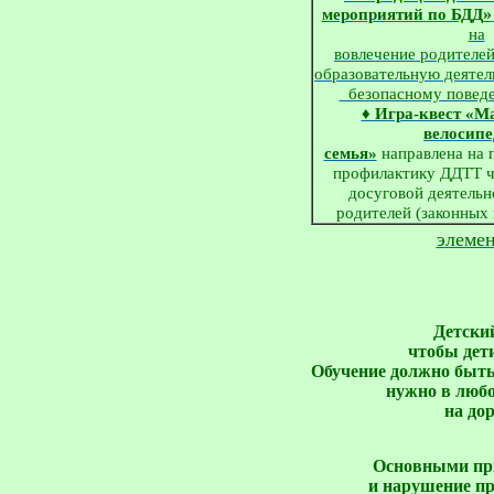
»
мероприятий по БДД
на
вовлечение родителей
образовательную деятел
безопасному поведе
♦ Игра-квест «Ма
велосипе
семья»
направлена на
профилактику ДДТТ ч
досуговой деятельн
родителей (законных 
элемен
Детский
чтобы дет
Обучение должно быть
 нужно в люб
 на до
Основными при
и нарушение пр