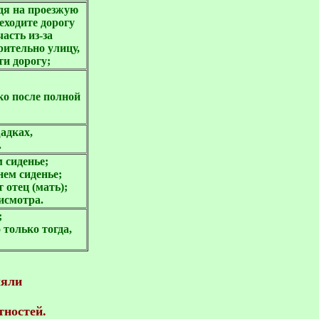
одя на проезжую
еходите дорогу
асть из-за
рительно улицу,
ти дорогу;
ко после полной
адках,
.
 сиденье;
нем сиденье;
 отец (мать);
исмотра.
;
 только тогда,
ляли
тностей.