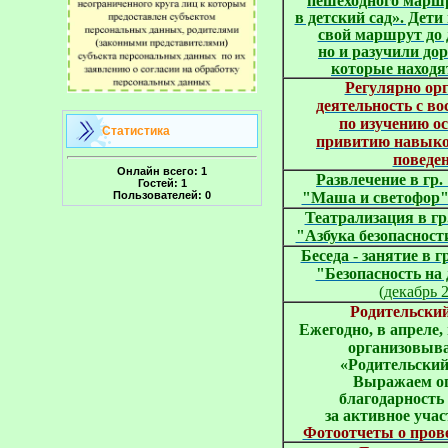
пешеходного марш
в детский сад». Дети
свой маршрут до д
но и разучили до
которые находят
Регулярно орг
деятельность с в
по изучению о
Статистика
привитию навыко
поведен
Онлайн всего:
1
Развлечение в гр.
Гостей:
1
Пользователей:
0
"Маша и светофор
Театрализация в г
"Азбука безопаснос
Беседа - занятие в г
"Безопасность на 
(декабрь 
Родительски
организовыва
 «Родительский
Выражаем ог
благодарность
за активное учас
Фотоотчеты о пров