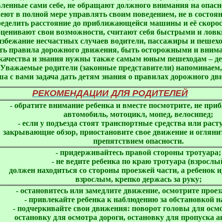
вленные сами себе, не обращают должного внимания на опаснос
еют в полной мере управлять своим поведением, не в состоян
ределить расстояние до приближающейся машины и её скорост
оценивают свои возможности, считают себя быстрыми и ловки
избежание несчастных случаев водители, пассажиры и пешехо
ть правила дорожного движения, быть осторожными и внима
качества и знания нужны также самым юным пешеходам – дет
 Уважаемые родители (законные представители) напоминаем,

ша с вами задача дать детям знания о правилах дорожного дв
РЕКОМЕНДАЦИИ ДЛЯ РОДИТЕЛЕЙ
- обратите внимание ребенка и вместе посмотрите, не при
автомобиль, мотоцикл, мопед, велосипед;
- если у подъезда стоят транспортные средства или расту
закрывающие обзор, приостановите свое движение и огляните
препятствием опасности.
- придерживайтесь правой стороны тротуара;
- не ведите ребенка по краю тротуара (взрослы
должен находиться со стороны проезжей части, а ребенок и
взрослым, крепко держась за руку;
- остановитесь или замедлите движение, осмотрите прое
- привлекайте ребенка к наблюдению за обстановкой на
- подчеркивайте свои движения: поворот головы для осм
остановку для осмотра дороги, остановку для пропуска 