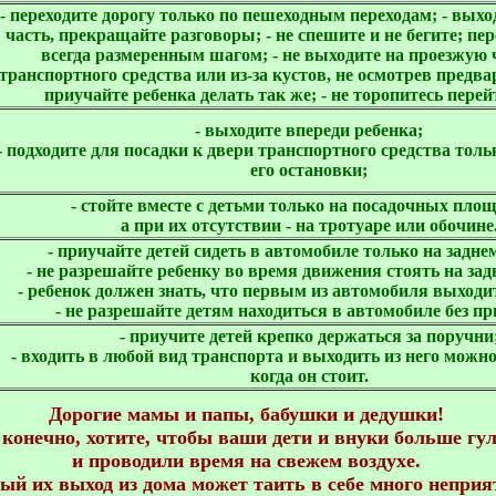
- переходите дорогу только по пешеходным переходам; - вых
часть, прекращайте разговоры; - не спешите и не бегите; пер
всегда размеренным шагом; - не выходите на проезжую ч
транспортного средства или из-за кустов, не осмотрев предва
приучайте ребенка делать так же; - не торопитесь перей
- выходите впереди ребенка;
- подходите для посадки к двери транспортного средства толь
его остановки;
- стойте вместе с детьми только на посадочных площ
а при их отсутствии - на тротуаре или обочине
- приучайте детей сидеть в автомобиле только на заднем
- не разрешайте ребенку во время движения стоять на зад
- ребенок должен знать, что первым из автомобиля выходит
- не разрешайте детям находиться в автомобиле без пр
- приучите детей крепко держаться за поручни
- входить в любой вид транспорта и выходить из него можно
когда он стоит.
Дорогие мамы и папы, бабушки и дедушки!
 конечно, хотите, чтобы ваши дети и внуки больше гу
и проводили время на свежем воздухе.
ый их выход из дома может таить в себе много неприя