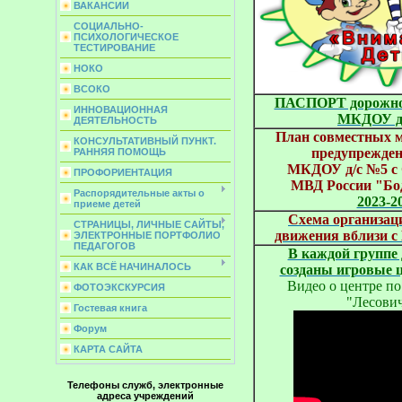
ВАКАНСИИ
СОЦИАЛЬНО-
ПСИХОЛОГИЧЕСКОЕ
ТЕСТИРОВАНИЕ
НОКО
ВСОКО
ПАСПОРТ дорожной
ИННОВАЦИОННАЯ
МКДОУ д
ДЕЯТЕЛЬНОСТЬ
План совместных 
КОНСУЛЬТАТИВНЫЙ ПУНКТ.
предупрежде
РАННЯЯ ПОМОЩЬ
МКДОУ д/с №5 
ПРОФОРИЕНТАЦИЯ
МВД России "Бо
Распорядительные акты о
2023-2
приеме детей
Схема организац
СТРАНИЦЫ, ЛИЧНЫЕ САЙТЫ,
движения вблизи 
ЭЛЕКТРОННЫЕ ПОРТФОЛИО
ПЕДАГОГОВ
В каждой группе 
КАК ВСЁ НАЧИНАЛОСЬ
созданы игровые 
Видео о центре по
ФОТОЭКСКУРСИЯ
"Лесович
Гостевая книга
Форум
КАРТА САЙТА
Телефоны служб, электронные
адреса учреждений