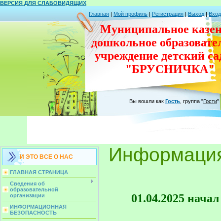
ВЕРСИЯ ДЛЯ СЛАБОВИДЯЩИХ
Главная
|
Мой профиль
|
Регистрация
|
Выход
|
Вход
Муниципальное казен
дошкольное
образовате
учреждение
детский с
"БРУСНИЧКА"
Вы вошли как
Гость
,
группа
"
Гости
"
Информаци
И ЭТО ВСЕ О НАС
ГЛАВНАЯ СТРАНИЦА
Сведения об
образовательной
01.04.2025 нача
организации
ИНФОРМАЦИОННАЯ
БЕЗОПАСНОСТЬ