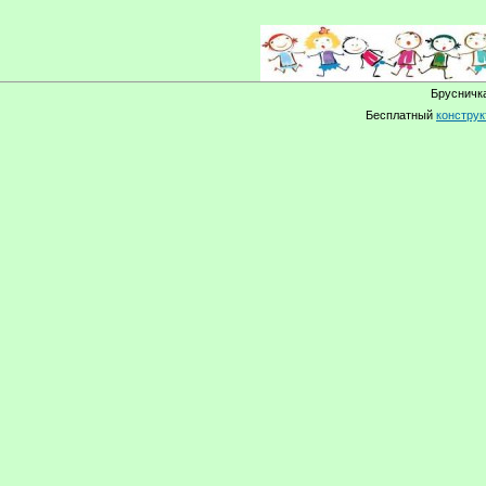
Брусничка
Бесплатный
конструк