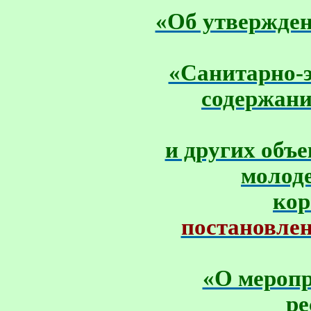
«Об утвержде
«Санитарно-э
содержани
и других объ
молоде
кор
постановлен
«О меропр
ре