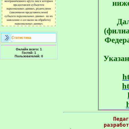
ниже
Да
(филиа
Федера
Статистика
Онлайн всего:
1
Гостей:
1
Указан
Пользователей:
0
h
h
Педаг
разработ