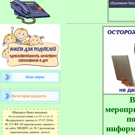
Наш опрос
Категории раздела
В
меропр
по
информ