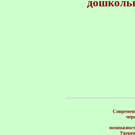
дошколь
Современн
чер
возможност
Уверен