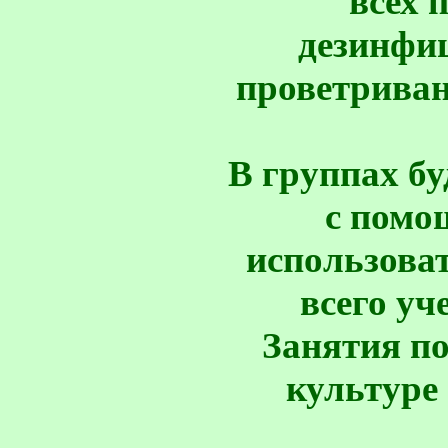
всех 
дезинфиц
проветриван
В группах бу
с помо
использова
всего уч
Занятия п
культуре