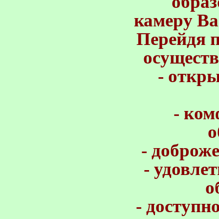
образ
камеру Ва
Перейдя п
осуществ
- откр
- ко
о
- доброж
- удовле
о
- доступн