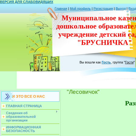
ВЕРСИЯ ДЛЯ СЛАБОВИДЯЩИХ
Главная
|
Мой профиль
|
Регистрация
|
Выход
|
Вход
Муниципальное казен
дошкольное
образовате
учреждение
детский с
"БРУСНИЧКА"
Вы вошли как
Гость
,
группа
"
Гости
"
"Лесовичок"
И ЭТО ВСЕ О НАС
Раз
ГЛАВНАЯ СТРАНИЦА
Сведения об
образовательной
организации
ИНФОРМАЦИОННАЯ
БЕЗОПАСНОСТЬ