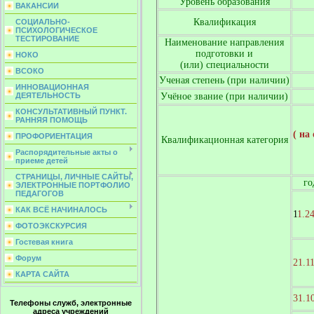
Уровень образования
ВАКАНСИИ
Квалификация
СОЦИАЛЬНО-
ПСИХОЛОГИЧЕСКОЕ
ТЕСТИРОВАНИЕ
Наименование направления
подготовки и
НОКО
(или) специальности
ВСОКО
Ученая степень (при наличии)
ИННОВАЦИОННАЯ
Учёное звание (при наличии)
ДЕЯТЕЛЬНОСТЬ
КОНСУЛЬТАТИВНЫЙ ПУНКТ.
РАННЯЯ ПОМОЩЬ
( на
ПРОФОРИЕНТАЦИЯ
Квалификационная категория
Распорядительные акты о
приеме детей
СТРАНИЦЫ, ЛИЧНЫЕ САЙТЫ,
го
ЭЛЕКТРОННЫЕ ПОРТФОЛИО
ПЕДАГОГОВ
КАК ВСЁ НАЧИНАЛОСЬ
1
1.2
ФОТОЭКСКУРСИЯ
Гостевая книга
Форум
21.1
КАРТА САЙТА
31.1
Телефоны служб, электронные
адреса учреждений