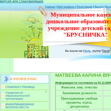
ВЕРСИЯ ДЛЯ СЛАБОВИДЯЩИХ
Главная
|
Мой профиль
|
Регистрация
|
Выход
|
Вхо
Муниципальное казе
дошкольное
образовате
учреждение
детский с
"БРУСНИЧКА"
Вы вошли как
Гость
,
группа
"
Гости
"
МАТВЕЕВА КАРИНА ВЯ
И ЭТО ВСЕ О НАС
Информация по состоянию на 01.12.202
Фамилия, имя, отчество
ГЛАВНАЯ СТРАНИЦА
Занимаемая должность
Сведения об
образовательной
Преподаваемые учебные
организации
предметы, курсы,
ИНФОРМАЦИОННАЯ
дисциплины
БЕЗОПАСНОСТЬ