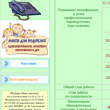
03.1
Повышение квалификации 

и (или)

профессиональная 

переподготовка 

(при наличии)
20
20
Наш опрос
20
 20
Категории раздела
Общий стаж работы
Стаж работы 

по специальности
Наименование
образовательных
- 
программ, в реализации