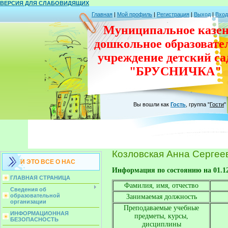
ВЕРСИЯ ДЛЯ СЛАБОВИДЯЩИХ
Главная
|
Мой профиль
|
Регистрация
|
Выход
|
Вход
Муниципальное казен
дошкольное
образовате
учреждение
детский с
"БРУСНИЧКА"
Вы вошли как
Гость
,
группа
"
Гости
"
Козловская Анна Сергее
И ЭТО ВСЕ О НАС
Информация по состоянию на 01.12
ГЛАВНАЯ СТРАНИЦА
Фамилия, имя, отчество
Сведения об
образовательной
Занимаемая должность
организации
Преподаваемые учебные
ИНФОРМАЦИОННАЯ
предметы, курсы,
БЕЗОПАСНОСТЬ
дисциплины