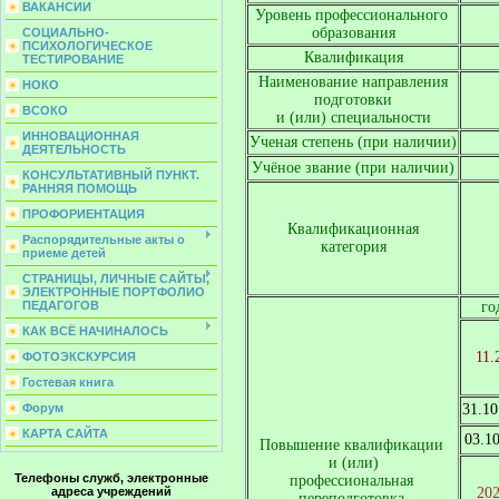
ВАКАНСИИ
Уровень профессионального 

образования
СОЦИАЛЬНО-
ПСИХОЛОГИЧЕСКОЕ
Квалификация
ТЕСТИРОВАНИЕ
Наименование направления
НОКО
подготовки
ВСОКО
и (или) специальности
ИННОВАЦИОННАЯ
Ученая степень (при наличии)
ДЕЯТЕЛЬНОСТЬ
Учёное звание (при наличии)
КОНСУЛЬТАТИВНЫЙ ПУНКТ.
РАННЯЯ ПОМОЩЬ
ПРОФОРИЕНТАЦИЯ
Квалификационная

Распорядительные акты о
категория
приеме детей
СТРАНИЦЫ, ЛИЧНЫЕ САЙТЫ,
ЭЛЕКТРОННЫЕ ПОРТФОЛИО
ПЕДАГОГОВ
го
КАК ВСЁ НАЧИНАЛОСЬ
11.
ФОТОЭКСКУРСИЯ
Гостевая книга
Форум
31.10
КАРТА САЙТА
03.1
Повышение квалификации 

и (или)

Телефоны служб, электронные
профессиональная 

адреса учреждений
20
переподготовка 
