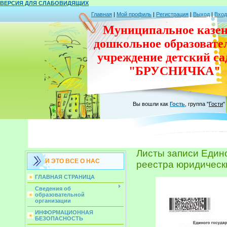
ВЕРСИЯ ДЛЯ СЛАБОВИДЯЩИХ
Главная
|
Мой профиль
|
Регистрация
|
Выход
|
Вход
Муниципальное казен
дошкольное
образовате
учреждение
детский с
"БРУСНИЧКА"
Вы вошли как
Гость
,
группа
"
Гости
"
Листы записи Един
И ЭТО ВСЕ О НАС
реестра юридическ
ГЛАВНАЯ СТРАНИЦА
Сведения об
образовательной
организации
ИНФОРМАЦИОННАЯ
БЕЗОПАСНОСТЬ