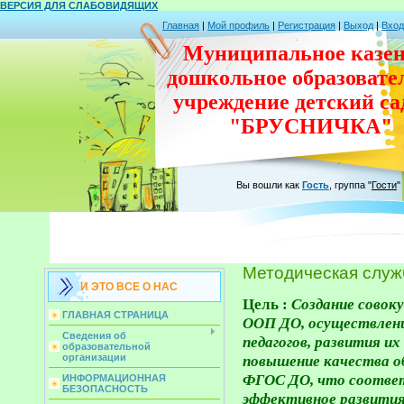
ВЕРСИЯ ДЛЯ СЛАБОВИДЯЩИХ
Главная
|
Мой профиль
|
Регистрация
|
Выход
|
Вход
Муниципальное казен
дошкольное
образовате
учреждение
детский с
"БРУСНИЧКА"
Вы вошли как
Гость
,
группа
"
Гости
"
Методическая слу
И ЭТО ВСЕ О НАС
Цель :
Создание совок
ГЛАВНАЯ СТРАНИЦА
ООП ДО, осуществлени
Сведения об
педагогов, развития и
образовательной
повышение качества об
организации
ФГОС ДО, что соответ
ИНФОРМАЦИОННАЯ
БЕЗОПАСНОСТЬ
эффективное развития