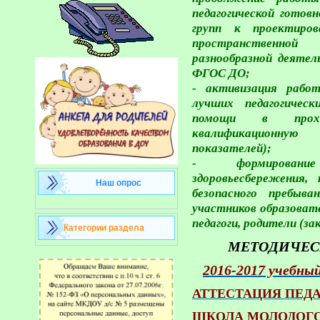
педагогической готов
групп к проектиро
пространственно
разнообразной деятел
ФГОС ДО;
- активизация рабо
лучших педагогическ
помощи в прох
квалификационну
показателей);
- формировани
здоровьесбережения,
Наш опрос
безопасного пребы
участников образовате
педагоги, родители (з
Категории раздела
МЕТОДИЧЕС
2016-2017 учебный
АТТЕСТАЦИЯ ПЕДА
ШКОЛА МОЛОДОГО