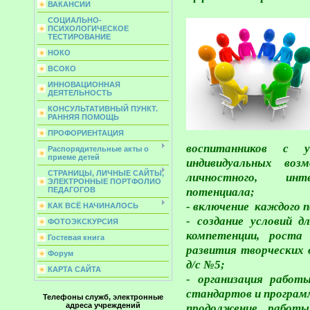
ВАКАНСИИ
СОЦИАЛЬНО-
ПСИХОЛОГИЧЕСКОЕ
ТЕСТИРОВАНИЕ
НОКО
ВСОКО
ИННОВАЦИОННАЯ
ДЕЯТЕЛЬНОСТЬ
КОНСУЛЬТАТИВНЫЙ ПУНКТ.
РАННЯЯ ПОМОЩЬ
ПРОФОРИЕНТАЦИЯ
воспитанников с 
Распорядительные акты о
приеме детей
индивидуальных во
СТРАНИЦЫ, ЛИЧНЫЕ САЙТЫ,
личностного, инте
ЭЛЕКТРОННЫЕ ПОРТФОЛИО
потенциала;
ПЕДАГОГОВ
- включение каждого п
КАК ВСЁ НАЧИНАЛОСЬ
- создание условий д
ФОТОЭКСКУРСИЯ
компетенции, роста 
Гостевая книга
развития творческих
Форум
д/с №5;
КАРТА САЙТА
- организация работ
стандартов и програм
Телефоны служб, электронные
адреса учреждений
продолжение работы