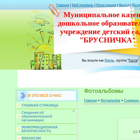
Главная
|
Мой профиль
|
Регистрация
|
Выход
|
Вход
Муниципальное казен
дошкольное
образовате
учреждение
детский с
"БРУСНИЧКА"
Вы вошли как
Гость
,
группа
"
Гости
"
Фотоальбомы
И ЭТО ВСЕ О НАС
Главная
»
Фотоальбом
»
Снежные 
ГЛАВНАЯ СТРАНИЦА
Сведения об
образовательной
организации
ИНФОРМАЦИОННАЯ
БЕЗОПАСНОСТЬ
ВАКАНСИИ