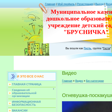
Главная
|
Мой профиль
|
Регистрация
|
Выход
|
Вход
Муниципальное казен
дошкольное
образовате
учреждение
детский с
"БРУСНИЧКА"
Вы вошли как
Гость
,
группа
"
Гости
"
Видео
И ЭТО ВСЕ О НАС
Главная
»
Видео
»
Без категории
ГЛАВНАЯ СТРАНИЦА
Сведения об
образовательной
Огневушка-поскакуш
организации
ИНФОРМАЦИОННАЯ
БЕЗОПАСНОСТЬ
ВАКАНСИИ