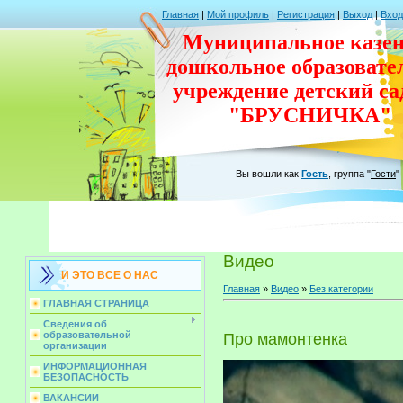
Главная
|
Мой профиль
|
Регистрация
|
Выход
|
Вход
Муниципальное казен
дошкольное
образовате
учреждение
детский с
"БРУСНИЧКА"
Вы вошли как
Гость
,
группа
"
Гости
"
Видео
И ЭТО ВСЕ О НАС
Главная
»
Видео
»
Без категории
ГЛАВНАЯ СТРАНИЦА
Сведения об
образовательной
Про мамонтенка
организации
ИНФОРМАЦИОННАЯ
БЕЗОПАСНОСТЬ
ВАКАНСИИ