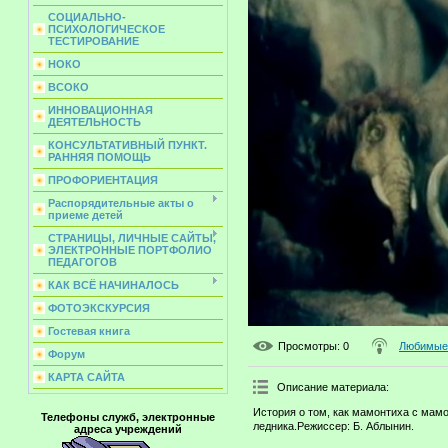
СОЦИАЛЬНО-
ПСИХОЛОГИЧЕСКОЕ
ТЕСТИРОВАНИЕ
НОКО
ВСОКО
ИННОВАЦИОННАЯ
ДЕЯТЕЛЬНОСТЬ
КОНСУЛЬТАТИВНЫЙ ПУНКТ.
РАННЯЯ ПОМОЩЬ
ПРОФОРИЕНТАЦИЯ
Распорядительные акты о
приеме детей
СТРАНИЦЫ, ЛИЧНЫЕ САЙТЫ,
ЭЛЕКТРОННЫЕ ПОРТФОЛИО
ПЕДАГОГОВ
КАК ВСЁ НАЧИНАЛОСЬ
ФОТОЭКСКУРСИЯ
Гостевая книга
Просмотры
: 0
Любимые 
Форум
КАРТА САЙТА
Описание материала
:
История о том, как мамонтиха с мам
Телефоны служб, электронные
ледника.Режиссер: Б. Аблынин.
адреса учреждений