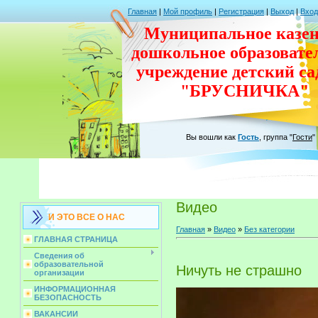
Главная
|
Мой профиль
|
Регистрация
|
Выход
|
Вход
Муниципальное казен
дошкольное
образовате
учреждение
детский с
"БРУСНИЧКА"
Вы вошли как
Гость
,
группа
"
Гости
"
Видео
И ЭТО ВСЕ О НАС
Главная
»
Видео
»
Без категории
ГЛАВНАЯ СТРАНИЦА
Сведения об
образовательной
Ничуть не страшно
организации
ИНФОРМАЦИОННАЯ
БЕЗОПАСНОСТЬ
ВАКАНСИИ