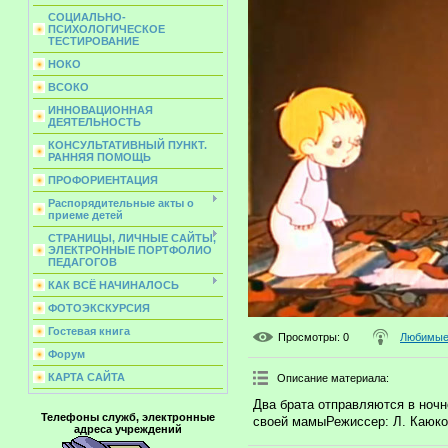
СОЦИАЛЬНО-
ПСИХОЛОГИЧЕСКОЕ
ТЕСТИРОВАНИЕ
НОКО
ВСОКО
ИННОВАЦИОННАЯ
ДЕЯТЕЛЬНОСТЬ
КОНСУЛЬТАТИВНЫЙ ПУНКТ.
РАННЯЯ ПОМОЩЬ
ПРОФОРИЕНТАЦИЯ
Распорядительные акты о
приеме детей
СТРАНИЦЫ, ЛИЧНЫЕ САЙТЫ,
ЭЛЕКТРОННЫЕ ПОРТФОЛИО
ПЕДАГОГОВ
КАК ВСЁ НАЧИНАЛОСЬ
ФОТОЭКСКУРСИЯ
Гостевая книга
Просмотры
: 0
Любимые 
Форум
КАРТА САЙТА
Описание материала
:
Два брата отправляются в ночн
Телефоны служб, электронные
своей мамыРежиссер: Л. Каюко
адреса учреждений