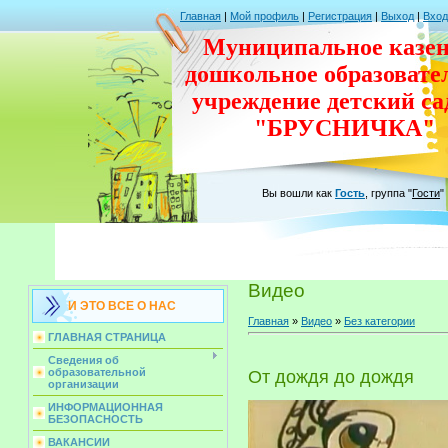
Главная
|
Мой профиль
|
Регистрация
|
Выход
|
Вход
Муниципальное казен
дошкольное
образовате
учреждение
детский с
"БРУСНИЧКА"
Вы вошли как
Гость
,
группа
"
Гости
"
Видео
И ЭТО ВСЕ О НАС
Главная
»
Видео
»
Без категории
ГЛАВНАЯ СТРАНИЦА
Сведения об
образовательной
От дождя до дождя
организации
ИНФОРМАЦИОННАЯ
БЕЗОПАСНОСТЬ
ВАКАНСИИ