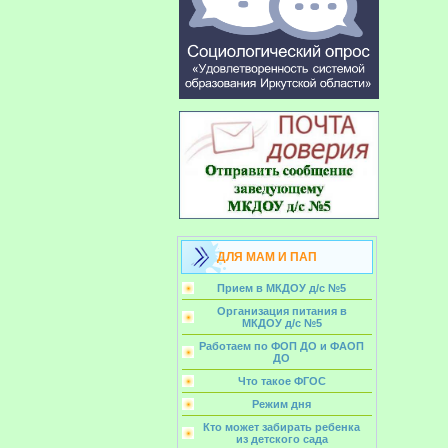
ДЛЯ МАМ И ПАП
Прием в МКДОУ д/с №5
Организация питания в
МКДОУ д/с №5
Работаем по ФОП ДО и ФАОП
ДО
Что такое ФГОС
Режим дня
Кто может забирать ребенка
из детского сада