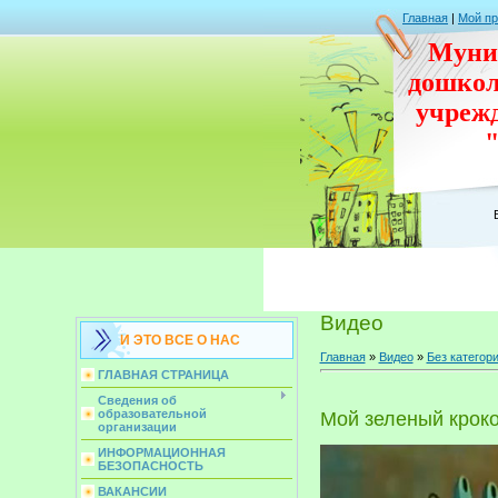
Главная
|
Мой п
Муни
дошко
учреж
Видео
И ЭТО ВСЕ О НАС
Главная
»
Видео
»
Без категор
ГЛАВНАЯ СТРАНИЦА
Сведения об
образовательной
Мой зеленый крок
организации
ИНФОРМАЦИОННАЯ
БЕЗОПАСНОСТЬ
ВАКАНСИИ