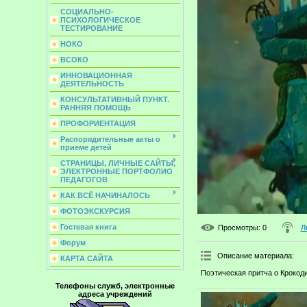
СОЦИАЛЬНО-
ПСИХОЛОГИЧЕСКОЕ
ТЕСТИРОВАНИЕ
НОКО
ВСОКО
ИННОВАЦИОННАЯ
ДЕЯТЕЛЬНОСТЬ
КОНСУЛЬТАТИВНЫЙ ПУНКТ.
РАННЯЯ ПОМОЩЬ
ПРОФОРИЕНТАЦИЯ
Распорядительные акты о
приеме детей
СТРАНИЦЫ, ЛИЧНЫЕ САЙТЫ,
ЭЛЕКТРОННЫЕ ПОРТФОЛИО
ПЕДАГОГОВ
КАК ВСЁ НАЧИНАЛОСЬ
ФОТОЭКСКУРСИЯ
Гостевая книга
Просмотры
: 0
Л
Форум
Описание материала
:
КАРТА САЙТА
Поэтическая притча о Крокоди
Телефоны служб, электронные
адреса учреждений