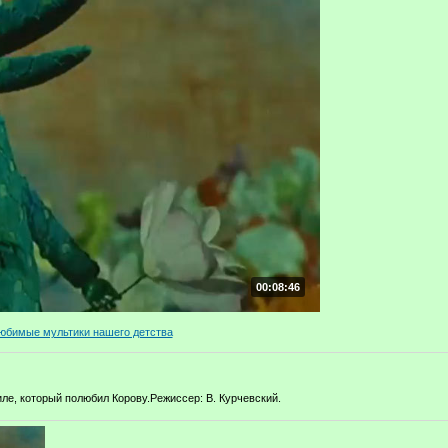
00:08:46
юбимые мультики нашего детства
ле, который полюбил Корову.Режиссер: В. Курчевский.