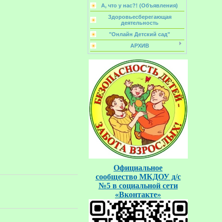
А, что у нас?! (Объявления)
Здоровьесберегающая
деятельность
"Онлайн Детский сад"
АРХИВ
Официальное
сообщество
МКДОУ д/с
№5
в социальной
сети
«Вконтакте»