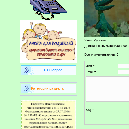
Язык
: Русский
Длительность материала
: 00:
Всего комментариев
:
0
Имя *:
Наш опрос
Email *:
Категории раздела
Код *: