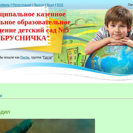
рофиль
|
Регистрация
|
Выход
|
Вход
|
RSS
Пят
ципальное казенное
льное
образовательное
дение
детский сад
№5
"БРУСНИЧКА"
Вы вошли как
Гость
,
группа
"
Гости
"
ии
одил