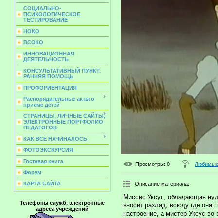
СОЦИАЛЬНО-
ПСИХОЛОГИЧЕСКОЕ
ТЕСТИРОВАНИЕ
НОКО
ВСОКО
ИННОВАЦИОННАЯ
ДЕЯТЕЛЬНОСТЬ
КОНСУЛЬТАТИВНЫЙ ПУНКТ.
РАННЯЯ ПОМОЩЬ
ПРОФОРИЕНТАЦИЯ
Распорядительные акты о
приеме детей
СТРАНИЦЫ, ЛИЧНЫЕ САЙТЫ,
ЭЛЕКТРОННЫЕ ПОРТФОЛИО
ПЕДАГОГОВ
КАК ВСЁ НАЧИНАЛОСЬ
ФОТОЭКСКУРСИЯ
Гостевая книга
Просмотры
: 0
Любимые 
Форум
КАРТА САЙТА
Описание материала
:
Миссис Уксус, обладающая нуд
Телефоны служб, электронные
вносит разлад, всюду где она 
адреса учреждений
настроение, а мистер Уксус во 