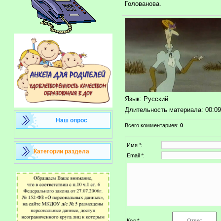
Голованова.
Язык
: Русский
Длительность материала
: 00:0
Наш опрос
Всего комментариев
:
0
Имя *:
Категории раздела
Email *:
Код *: