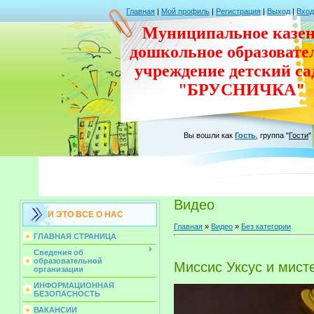
Главная
|
Мой профиль
|
Регистрация
|
Выход
|
Вход
Муниципальное казен
дошкольное
образовате
учреждение
детский с
"БРУСНИЧКА"
Вы вошли как
Гость
,
группа
"
Гости
"
Видео
И ЭТО ВСЕ О НАС
Главная
»
Видео
»
Без категории
ГЛАВНАЯ СТРАНИЦА
Сведения об
образовательной
Миссис Уксус и мист
организации
ИНФОРМАЦИОННАЯ
БЕЗОПАСНОСТЬ
ВАКАНСИИ