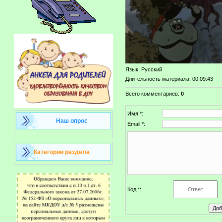
Язык
: Русский
Длительность материала
: 00:09:43
Всего комментариев
:
0
Имя *:
Наш опрос
Email *:
Категории раздела
Код *: