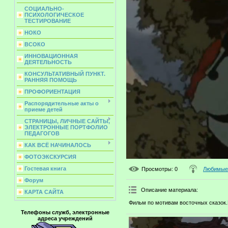
СОЦИАЛЬНО-
ПСИХОЛОГИЧЕСКОЕ
ТЕСТИРОВАНИЕ
НОКО
ВСОКО
ИННОВАЦИОННАЯ
ДЕЯТЕЛЬНОСТЬ
КОНСУЛЬТАТИВНЫЙ ПУНКТ.
РАННЯЯ ПОМОЩЬ
ПРОФОРИЕНТАЦИЯ
Распорядительные акты о
приеме детей
СТРАНИЦЫ, ЛИЧНЫЕ САЙТЫ,
ЭЛЕКТРОННЫЕ ПОРТФОЛИО
ПЕДАГОГОВ
КАК ВСЁ НАЧИНАЛОСЬ
ФОТОЭКСКУРСИЯ
Гостевая книга
Просмотры
: 0
Любимые 
Форум
Описание материала
:
КАРТА САЙТА
Фильм по мотивам восточных сказок
Телефоны служб, электронные
адреса учреждений