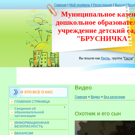
Главная
|
Мой профиль
|
Регистрация
|
Выход
|
Вход
Муниципальное казен
дошкольное
образовате
учреждение
детский с
"БРУСНИЧКА"
Вы вошли как
Гость
,
группа
"
Гости
"
Видео
И ЭТО ВСЕ О НАС
Главная
»
Видео
»
Без категории
ГЛАВНАЯ СТРАНИЦА
Сведения об
образовательной
Охотник и его сын
организации
ИНФОРМАЦИОННАЯ
БЕЗОПАСНОСТЬ
ВАКАНСИИ