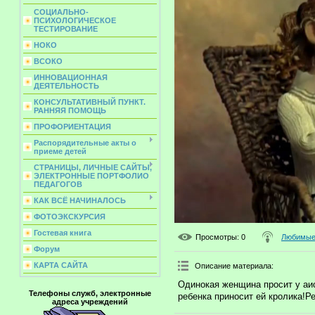
СОЦИАЛЬНО-
ПСИХОЛОГИЧЕСКОЕ
ТЕСТИРОВАНИЕ
НОКО
ВСОКО
ИННОВАЦИОННАЯ
ДЕЯТЕЛЬНОСТЬ
КОНСУЛЬТАТИВНЫЙ ПУНКТ.
РАННЯЯ ПОМОЩЬ
ПРОФОРИЕНТАЦИЯ
Распорядительные акты о
приеме детей
СТРАНИЦЫ, ЛИЧНЫЕ САЙТЫ,
ЭЛЕКТРОННЫЕ ПОРТФОЛИО
ПЕДАГОГОВ
КАК ВСЁ НАЧИНАЛОСЬ
ФОТОЭКСКУРСИЯ
Гостевая книга
Просмотры
: 0
Любимые 
Форум
КАРТА САЙТА
Описание материала
:
Одинокая женщина просит у аис
Телефоны служб, электронные
ребенка приносит ей кролика!Р
адреса учреждений