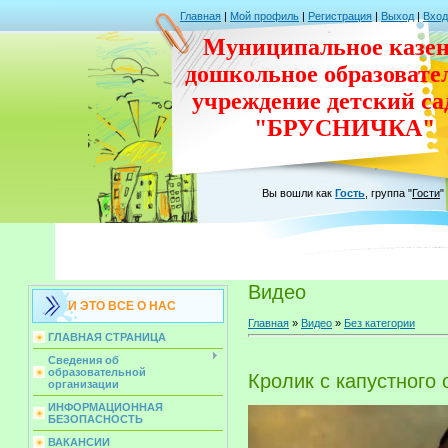
Главная
|
Мой профиль
|
Регистрация
|
Выход
|
Вход
Муниципальное казен
дошкольное
образовате
учреждение
детский с
"БРУСНИЧКА"
Вы вошли как
Гость
,
группа
"
Гости
"
Видео
И ЭТО ВСЕ О НАС
Главная
»
Видео
»
Без категории
ГЛАВНАЯ СТРАНИЦА
Сведения об
образовательной
Кролик с капустного 
организации
ИНФОРМАЦИОННАЯ
БЕЗОПАСНОСТЬ
ВАКАНСИИ