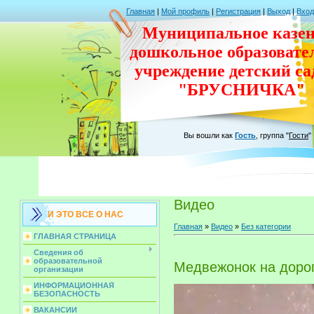
Главная
|
Мой профиль
|
Регистрация
|
Выход
|
Вход
Муниципальное казен
дошкольное
образовате
учреждение
детский с
"БРУСНИЧКА"
Вы вошли как
Гость
,
группа
"
Гости
"
Видео
И ЭТО ВСЕ О НАС
Главная
»
Видео
»
Без категории
ГЛАВНАЯ СТРАНИЦА
Сведения об
образовательной
Медвежонок на доро
организации
ИНФОРМАЦИОННАЯ
БЕЗОПАСНОСТЬ
ВАКАНСИИ