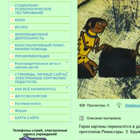
СОЦИАЛЬНО-
ПСИХОЛОГИЧЕСКОЕ
ТЕСТИРОВАНИЕ
НОКО
ВСОКО
ИННОВАЦИОННАЯ
ДЕЯТЕЛЬНОСТЬ
КОНСУЛЬТАТИВНЫЙ ПУНКТ.
РАННЯЯ ПОМОЩЬ
ПРОФОРИЕНТАЦИЯ
Распорядительные акты о
приеме детей
СТРАНИЦЫ, ЛИЧНЫЕ САЙТЫ,
ЭЛЕКТРОННЫЕ ПОРТФОЛИО
ПЕДАГОГОВ
КАК ВСЁ НАЧИНАЛОСЬ
ФОТОЭКСКУРСИЯ
Гостевая книга
Просмотры
: 0
Любимые 
Форум
КАРТА САЙТА
Описание материала
:
Герои картины переносятся в д
Телефоны служб, электронные
прототипов.Режиссеры: З. Брумб
адреса учреждений