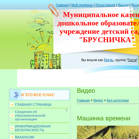
Главная
|
Мой профиль
|
Регистрация
|
Выход
|
Вход
Муниципальное казен
дошкольное
образовате
учреждение
детский с
"БРУСНИЧКА"
Вы вошли как
Гость
,
группа
"
Гости
"
Видео
И ЭТО ВСЕ О НАС
Главная
»
Видео
»
Без категории
ГЛАВНАЯ СТРАНИЦА
Сведения об
образовательной
Машинка времени
организации
ИНФОРМАЦИОННАЯ
БЕЗОПАСНОСТЬ
ВАКАНСИИ