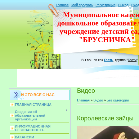
Главная
|
Мой профиль
|
Регистрация
|
Выход
|
Вход
Муниципальное казен
дошкольное
образовате
учреждение
детский с
"БРУСНИЧКА"
Вы вошли как
Гость
,
группа
"
Гости
"
Видео
И ЭТО ВСЕ О НАС
Главная
»
Видео
»
Без категории
ГЛАВНАЯ СТРАНИЦА
Сведения об
образовательной
Королевские зайцы
организации
ИНФОРМАЦИОННАЯ
БЕЗОПАСНОСТЬ
ВАКАНСИИ