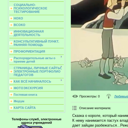
СОЦИАЛЬНО-
ПСИХОЛОГИЧЕСКОЕ
ТЕСТИРОВАНИЕ
НОКО
ВСОКО
ИННОВАЦИОННАЯ
ДЕЯТЕЛЬНОСТЬ
КОНСУЛЬТАТИВНЫЙ ПУНКТ.
РАННЯЯ ПОМОЩЬ
ПРОФОРИЕНТАЦИЯ
Распорядительные акты о
приеме детей
СТРАНИЦЫ, ЛИЧНЫЕ САЙТЫ,
ЭЛЕКТРОННЫЕ ПОРТФОЛИО
ПЕДАГОГОВ
КАК ВСЁ НАЧИНАЛОСЬ
ФОТОЭКСКУРСИЯ
Гостевая книга
Просмотры
: 0
Любимые 
Форум
КАРТА САЙТА
Описание материала
:
Сказка о короле, который нани
Телефоны служб, электронные
К нему нанимается пастух вла
адреса учреждений
дает зайцам разбежаться...Реж