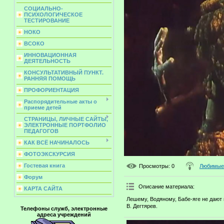
СОЦИАЛЬНО-
ПСИХОЛОГИЧЕСКОЕ
ТЕСТИРОВАНИЕ
НОКО
ВСОКО
ИННОВАЦИОННАЯ
ДЕЯТЕЛЬНОСТЬ
КОНСУЛЬТАТИВНЫЙ ПУНКТ.
РАННЯЯ ПОМОЩЬ
ПРОФОРИЕНТАЦИЯ
Распорядительные акты о
приеме детей
СТРАНИЦЫ, ЛИЧНЫЕ САЙТЫ,
ЭЛЕКТРОННЫЕ ПОРТФОЛИО
ПЕДАГОГОВ
КАК ВСЁ НАЧИНАЛОСЬ
ФОТОЭКСКУРСИЯ
Гостевая книга
Просмотры
: 0
Любимые 
Форум
Описание материала
:
КАРТА САЙТА
Лешему, Водяному, Бабе-яге не дают
В. Дегтярев.
Телефоны служб, электронные
адреса учреждений