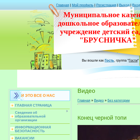
Главная
|
Мой профиль
|
Регистрация
|
Выход
|
Вход
Муниципальное казен
дошкольное
образовате
учреждение
детский с
"БРУСНИЧКА"
Вы вошли как
Гость
,
группа
"
Гости
"
Видео
И ЭТО ВСЕ О НАС
Главная
»
Видео
»
Без категории
ГЛАВНАЯ СТРАНИЦА
Сведения об
образовательной
Конец черной топи
организации
ИНФОРМАЦИОННАЯ
БЕЗОПАСНОСТЬ
ВАКАНСИИ