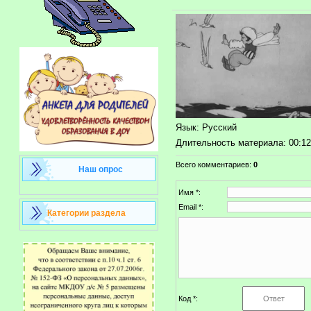
Язык
: Русский
Длительность материала
: 00:1
Всего комментариев
:
0
Наш опрос
Имя *:
Email *:
Категории раздела
Код *: