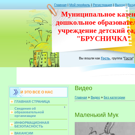
Главная
|
Мой профиль
|
Регистрация
|
Выход
|
Вход
Муниципальное казен
дошкольное
образовате
учреждение
детский с
"БРУСНИЧКА"
Вы вошли как
Гость
,
группа
"
Гости
"
Видео
И ЭТО ВСЕ О НАС
Главная
»
Видео
»
Без категории
ГЛАВНАЯ СТРАНИЦА
Сведения об
образовательной
Маленький Мук
организации
ИНФОРМАЦИОННАЯ
БЕЗОПАСНОСТЬ
ВАКАНСИИ