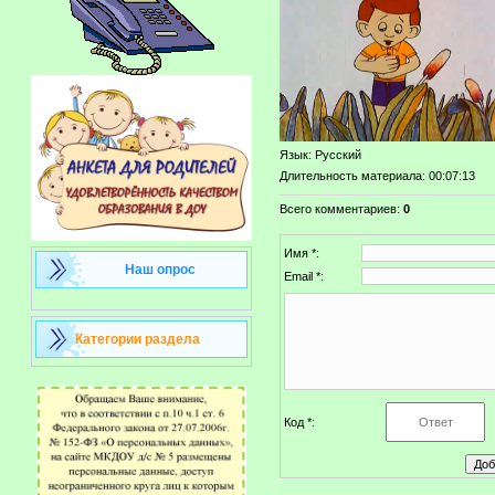
Язык
: Русский
Длительность материала
: 00:07:13
Всего комментариев
:
0
Имя *:
Наш опрос
Email *:
Категории раздела
Код *: