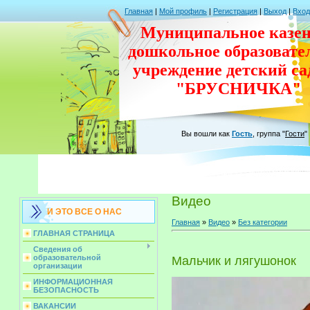
Главная
|
Мой профиль
|
Регистрация
|
Выход
|
Вход
Муниципальное казен
дошкольное
образовате
учреждение
детский с
"БРУСНИЧКА"
Вы вошли как
Гость
,
группа
"
Гости
"
Видео
И ЭТО ВСЕ О НАС
Главная
»
Видео
»
Без категории
ГЛАВНАЯ СТРАНИЦА
Сведения об
образовательной
Мальчик и лягушонок
организации
ИНФОРМАЦИОННАЯ
БЕЗОПАСНОСТЬ
ВАКАНСИИ