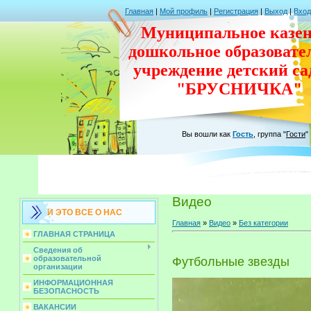
Главная
|
Мой профиль
|
Регистрация
|
Выход
|
Вход
Муниципальное казен
дошкольное
образовате
учреждение
детский с
"БРУСНИЧКА"
Вы вошли как
Гость
,
группа
"
Гости
"
Видео
И ЭТО ВСЕ О НАС
Главная
»
Видео
»
Без категории
ГЛАВНАЯ СТРАНИЦА
Сведения об
образовательной
Футбольные звезды
организации
ИНФОРМАЦИОННАЯ
БЕЗОПАСНОСТЬ
ВАКАНСИИ