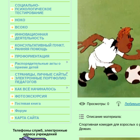
СОЦИАЛЬНО-
ПСИХОЛОГИЧЕСКОЕ
ТЕСТИРОВАНИЕ
НОКО
ВСОКО
ИННОВАЦИОННАЯ
ДЕЯТЕЛЬНОСТЬ
КОНСУЛЬТАТИВНЫЙ ПУНКТ.
РАННЯЯ ПОМОЩЬ
ПРОФОРИЕНТАЦИЯ
Распорядительные акты о
приеме детей
СТРАНИЦЫ, ЛИЧНЫЕ САЙТЫ,
ЭЛЕКТРОННЫЕ ПОРТФОЛИО
ПЕДАГОГОВ
КАК ВСЁ НАЧИНАЛОСЬ
ФОТОЭКСКУРСИЯ
Гостевая книга
Просмотры
: 0
Любимые 
Форум
Описание материала
:
КАРТА САЙТА
Спортивная комедия для взрослых о 
Дежкин.
Телефоны служб, электронные
адреса учреждений