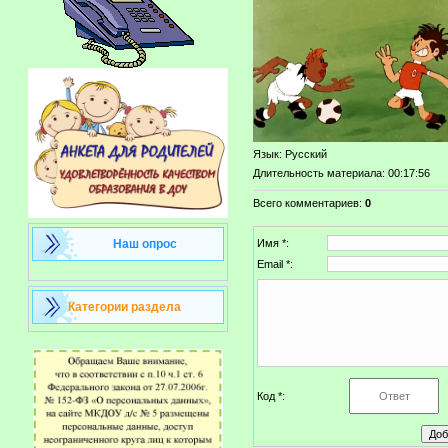
Язык
: Русский
Длительность материала
: 00:17:56
Всего комментариев
:
0
Наш опрос
Имя *:
Email *:
Категории раздела
Код *: