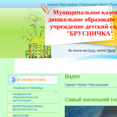
Главная
|
Мой профиль
|
Регистрация
|
Выход
|
Вход
Муниципальное казен
дошкольное
образовате
учреждение
детский с
"БРУСНИЧКА"
Вы вошли как
Гость
,
группа
"
Гости
"
Видео
И ЭТО ВСЕ О НАС
Главная
»
Видео
»
Без категории
ГЛАВНАЯ СТРАНИЦА
Сведения об
образовательной
Самый маленький гно
организации
ИНФОРМАЦИОННАЯ
БЕЗОПАСНОСТЬ
ВАКАНСИИ