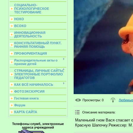
СОЦИАЛЬНО-
ПСИХОЛОГИЧЕСКОЕ
ТЕСТИРОВАНИЕ
НОКО
ВСОКО
ИННОВАЦИОННАЯ
ДЕЯТЕЛЬНОСТЬ
КОНСУЛЬТАТИВНЫЙ ПУНКТ.
РАННЯЯ ПОМОЩЬ
ПРОФОРИЕНТАЦИЯ
Распорядительные акты о
приеме детей
СТРАНИЦЫ, ЛИЧНЫЕ САЙТЫ,
ЭЛЕКТРОННЫЕ ПОРТФОЛИО
ПЕДАГОГОВ
КАК ВСЁ НАЧИНАЛОСЬ
ФОТОЭКСКУРСИЯ
Гостевая книга
Просмотры
: 0
Любимые 
Форум
КАРТА САЙТА
Описание материала
:
Маленький гном Вася спасает о
Телефоны служб, электронные
Красную Шапочку.Режиссер: М.
адреса учреждений