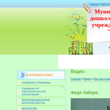
Главная
|
Мой п
Муни
дошко
учреж
Видео
И ЭТО ВСЕ О НАС
Главная
»
Видео
»
Без категор
ГЛАВНАЯ СТРАНИЦА
Сведения об
образовательной
Федя Зайцев
организации
ИНФОРМАЦИОННАЯ
БЕЗОПАСНОСТЬ
ВАКАНСИИ