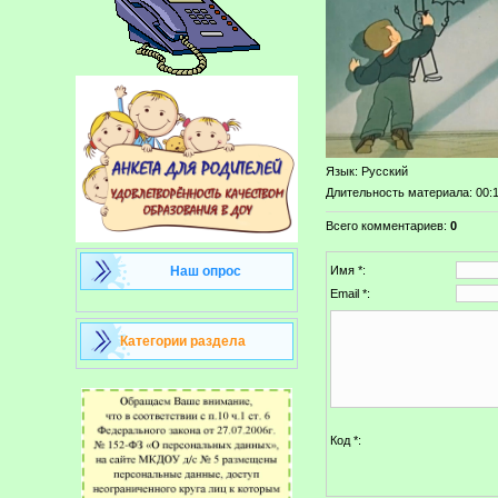
Язык
: Русский
Длительность материала
: 00:
Всего комментариев
:
0
Наш опрос
Имя *:
Email *:
Категории раздела
Код *: