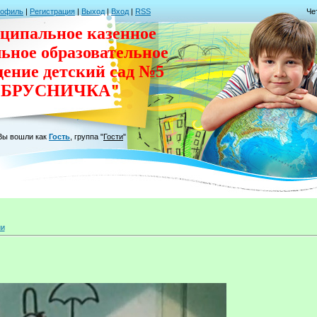
рофиль
|
Регистрация
|
Выход
|
Вход
|
RSS
Че
ципальное казенное
льное
образовательное
дение
детский сад
№5
"БРУСНИЧКА"
Вы вошли как
Гость
,
группа
"
Гости
"
ии