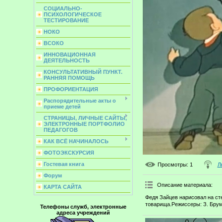
СОЦИАЛЬНО-
ПСИХОЛОГИЧЕСКОЕ
ТЕСТИРОВАНИЕ
НОКО
ВСОКО
ИННОВАЦИОННАЯ
ДЕЯТЕЛЬНОСТЬ
КОНСУЛЬТАТИВНЫЙ ПУНКТ.
РАННЯЯ ПОМОЩЬ
ПРОФОРИЕНТАЦИЯ
Распорядительные акты о
приеме детей
СТРАНИЦЫ, ЛИЧНЫЕ САЙТЫ,
ЭЛЕКТРОННЫЕ ПОРТФОЛИО
ПЕДАГОГОВ
КАК ВСЁ НАЧИНАЛОСЬ
ФОТОЭКСКУРСИЯ
Гостевая книга
Просмотры
: 1
Л
Форум
Описание материала
:
КАРТА САЙТА
Федя Зайцев нарисовал на сте
товарища.Режиссеры: З. Брумб
Телефоны служб, электронные
адреса учреждений