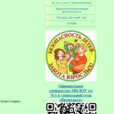
А, что у нас?! (Объявления)
Здоровьесберегающая
деятельность
"Онлайн Детский сад"
АРХИВ
Официальное
сообщество
МКДОУ д/с
№5
в социальной
сети
«Вконтакте»
ступке и подвел