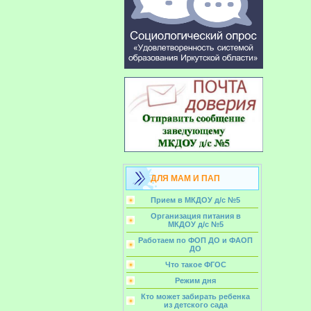
ДЛЯ МАМ И ПАП
Прием в МКДОУ д/с №5
Организация питания в
МКДОУ д/с №5
Работаем по ФОП ДО и ФАОП
ДО
Что такое ФГОС
Режим дня
Кто может забирать ребенка
из детского сада