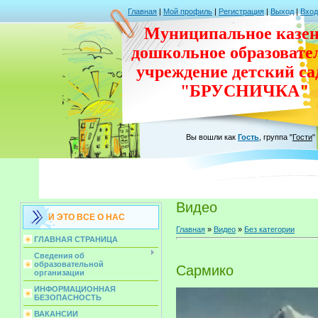
Главная
|
Мой профиль
|
Регистрация
|
Выход
|
Вход
Муниципальное казен
дошкольное
образовате
учреждение
детский с
"БРУСНИЧКА"
Вы вошли как
Гость
,
группа
"
Гости
"
Видео
И ЭТО ВСЕ О НАС
Главная
»
Видео
»
Без категории
ГЛАВНАЯ СТРАНИЦА
Сведения об
образовательной
Сармико
организации
ИНФОРМАЦИОННАЯ
БЕЗОПАСНОСТЬ
ВАКАНСИИ