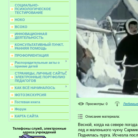
СОЦИАЛЬНО-
ПСИХОЛОГИЧЕСКОЕ
ТЕСТИРОВАНИЕ
НОКО
ВСОКО
ИННОВАЦИОННАЯ
ДЕЯТЕЛЬНОСТЬ
КОНСУЛЬТАТИВНЫЙ ПУНКТ.
РАННЯЯ ПОМОЩЬ
ПРОФОРИЕНТАЦИЯ
Распорядительные акты о
приеме детей
СТРАНИЦЫ, ЛИЧНЫЕ САЙТЫ,
ЭЛЕКТРОННЫЕ ПОРТФОЛИО
ПЕДАГОГОВ
КАК ВСЁ НАЧИНАЛОСЬ
ФОТОЭКСКУРСИЯ
Гостевая книга
Просмотры
: 0
Любимые 
Форум
КАРТА САЙТА
Описание материала
:
Весной, когда на севере погод
Телефоны служб, электронные
лед и маленького чукчу Сармик
адреса учреждений
Поднялась пурга. Исчезла пос