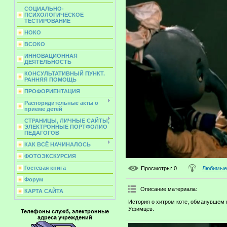
СОЦИАЛЬНО-
ПСИХОЛОГИЧЕСКОЕ
ТЕСТИРОВАНИЕ
НОКО
ВСОКО
ИННОВАЦИОННАЯ
ДЕЯТЕЛЬНОСТЬ
КОНСУЛЬТАТИВНЫЙ ПУНКТ.
РАННЯЯ ПОМОЩЬ
ПРОФОРИЕНТАЦИЯ
Распорядительные акты о
приеме детей
СТРАНИЦЫ, ЛИЧНЫЕ САЙТЫ,
ЭЛЕКТРОННЫЕ ПОРТФОЛИО
ПЕДАГОГОВ
КАК ВСЁ НАЧИНАЛОСЬ
ФОТОЭКСКУРСИЯ
Гостевая книга
Просмотры
: 0
Любимые 
Форум
Описание материала
:
КАРТА САЙТА
История о хитром коте, обманувшем 
Уфимцев.
Телефоны служб, электронные
адреса учреждений