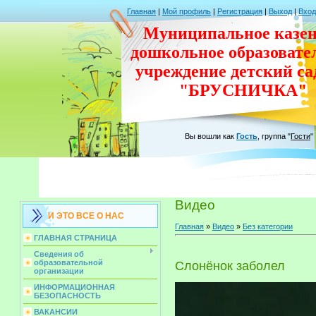
Главная
|
Мой профиль
|
Регистрация
|
Выход
|
Вход
Муниципальное казен
дошкольное
образовате
учреждение
детский с
"БРУСНИЧКА"
Вы вошли как
Гость
,
группа
"
Гости
"
Видео
И ЭТО ВСЕ О НАС
Главная
»
Видео
»
Без категории
ГЛАВНАЯ СТРАНИЦА
Сведения об
образовательной
Слонёнок заболел
организации
ИНФОРМАЦИОННАЯ
БЕЗОПАСНОСТЬ
ВАКАНСИИ