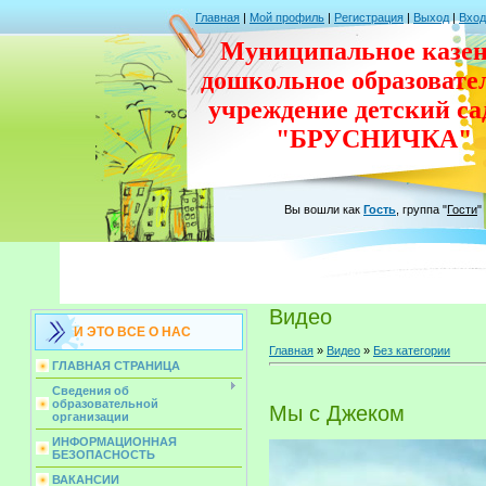
Главная
|
Мой профиль
|
Регистрация
|
Выход
|
Вход
Муниципальное казен
дошкольное
образовате
учреждение
детский с
"БРУСНИЧКА"
Вы вошли как
Гость
,
группа
"
Гости
"
Видео
И ЭТО ВСЕ О НАС
Главная
»
Видео
»
Без категории
ГЛАВНАЯ СТРАНИЦА
Сведения об
образовательной
Мы с Джеком
организации
ИНФОРМАЦИОННАЯ
БЕЗОПАСНОСТЬ
ВАКАНСИИ