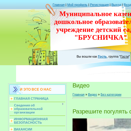
Главная
|
Мой профиль
|
Регистрация
|
Выход
|
Вход
Муниципальное казен
дошкольное
образовате
учреждение
детский с
"БРУСНИЧКА"
Вы вошли как
Гость
,
группа
"
Гости
"
Видео
И ЭТО ВСЕ О НАС
Главная
»
Видео
»
Без категории
ГЛАВНАЯ СТРАНИЦА
Сведения об
образовательной
Разрешите погулять 
организации
ИНФОРМАЦИОННАЯ
БЕЗОПАСНОСТЬ
ВАКАНСИИ