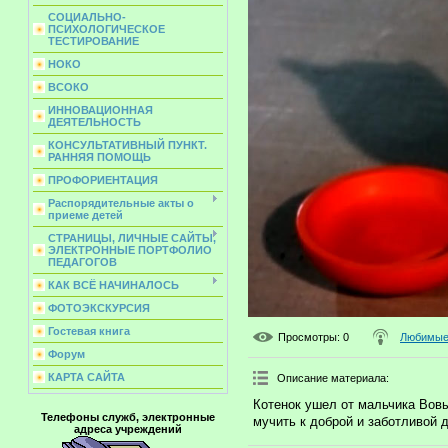
СОЦИАЛЬНО-
ПСИХОЛОГИЧЕСКОЕ
ТЕСТИРОВАНИЕ
НОКО
ВСОКО
ИННОВАЦИОННАЯ
ДЕЯТЕЛЬНОСТЬ
КОНСУЛЬТАТИВНЫЙ ПУНКТ.
РАННЯЯ ПОМОЩЬ
ПРОФОРИЕНТАЦИЯ
Распорядительные акты о
приеме детей
СТРАНИЦЫ, ЛИЧНЫЕ САЙТЫ,
ЭЛЕКТРОННЫЕ ПОРТФОЛИО
ПЕДАГОГОВ
КАК ВСЁ НАЧИНАЛОСЬ
ФОТОЭКСКУРСИЯ
Гостевая книга
Просмотры
: 0
Любимые 
Форум
КАРТА САЙТА
Описание материала
:
Котенок ушел от мальчика Вовы
Телефоны служб, электронные
мучить к доброй и заботливой 
адреса учреждений