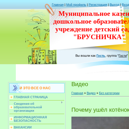
Главная
|
Мой профиль
|
Регистрация
|
Выход
|
Вход
Муниципальное казен
дошкольное
образовате
учреждение
детский с
"БРУСНИЧКА"
Вы вошли как
Гость
,
группа
"
Гости
"
Видео
И ЭТО ВСЕ О НАС
Главная
»
Видео
»
Без категории
ГЛАВНАЯ СТРАНИЦА
Сведения об
образовательной
Почему ушёл котёно
организации
ИНФОРМАЦИОННАЯ
БЕЗОПАСНОСТЬ
ВАКАНСИИ