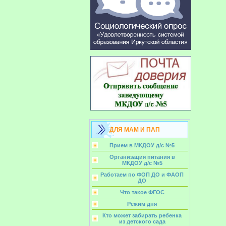
ДЛЯ МАМ И ПАП
Прием в МКДОУ д/с №5
Организация питания в
МКДОУ д/с №5
Работаем по ФОП ДО и ФАОП
ДО
Что такое ФГОС
Режим дня
Кто может забирать ребенка
из детского сада