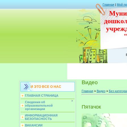
Главная
|
Мой п
Муни
дошко
учреж
Видео
И ЭТО ВСЕ О НАС
Главная
»
Видео
»
Без категор
ГЛАВНАЯ СТРАНИЦА
Сведения об
образовательной
Пятачок
организации
ИНФОРМАЦИОННАЯ
БЕЗОПАСНОСТЬ
ВАКАНСИИ