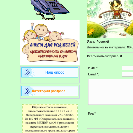
Язык
: Русский
Длительность материала
: 00:
Всего комментариев
:
0
Имя *:
Наш опрос
Email *:
Категории раздела
Код *: