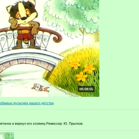
00:08:55
юбимые мультики нашего детства
ятачок и вернул его хозяину.Режиссер: Ю. Прытков.