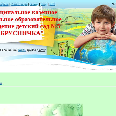
рофиль
|
Регистрация
|
Выход
|
Вход
|
RSS
Че
ципальное казенное
льное
образовательное
дение
детский сад
№5
"БРУСНИЧКА"
Вы вошли как
Гость
,
группа
"
Гости
"
ии