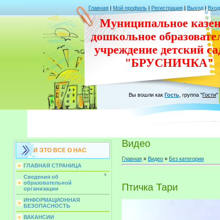
Главная
|
Мой профиль
|
Регистрация
|
Выход
|
Вход
Муниципальное казен
дошкольное
образовате
учреждение
детский с
"БРУСНИЧКА"
Вы вошли как
Гость
,
группа
"
Гости
"
Видео
И ЭТО ВСЕ О НАС
Главная
»
Видео
»
Без категории
ГЛАВНАЯ СТРАНИЦА
Сведения об
образовательной
Птичка Тари
организации
ИНФОРМАЦИОННАЯ
БЕЗОПАСНОСТЬ
ВАКАНСИИ