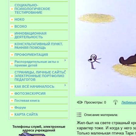
СОЦИАЛЬНО-
ПСИХОЛОГИЧЕСКОЕ
ТЕСТИРОВАНИЕ
НОКО
ВСОКО
ИННОВАЦИОННАЯ
ДЕЯТЕЛЬНОСТЬ
КОНСУЛЬТАТИВНЫЙ ПУНКТ.
РАННЯЯ ПОМОЩЬ
ПРОФОРИЕНТАЦИЯ
Распорядительные акты о
приеме детей
СТРАНИЦЫ, ЛИЧНЫЕ САЙТЫ,
ЭЛЕКТРОННЫЕ ПОРТФОЛИО
ПЕДАГОГОВ
КАК ВСЁ НАЧИНАЛОСЬ
ФОТОЭКСКУРСИЯ
Гостевая книга
Просмотры
: 0
Любимые 
Форум
КАРТА САЙТА
Описание материала
:
Жил-был на свете страшный кро
Телефоны служб, электронные
характер тоже. И когда у него 
адреса учреждений
Только маленькая птичка Тари 