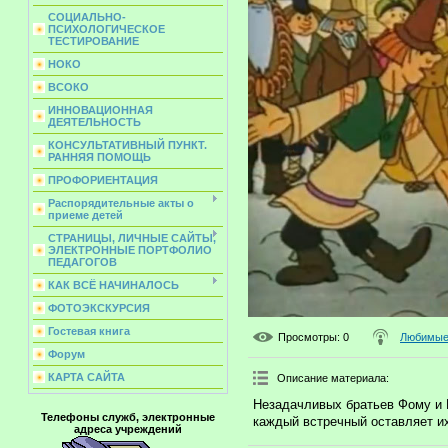
СОЦИАЛЬНО-
ПСИХОЛОГИЧЕСКОЕ
ТЕСТИРОВАНИЕ
НОКО
ВСОКО
ИННОВАЦИОННАЯ
ДЕЯТЕЛЬНОСТЬ
КОНСУЛЬТАТИВНЫЙ ПУНКТ.
РАННЯЯ ПОМОЩЬ
ПРОФОРИЕНТАЦИЯ
Распорядительные акты о
приеме детей
СТРАНИЦЫ, ЛИЧНЫЕ САЙТЫ,
ЭЛЕКТРОННЫЕ ПОРТФОЛИО
ПЕДАГОГОВ
КАК ВСЁ НАЧИНАЛОСЬ
ФОТОЭКСКУРСИЯ
Гостевая книга
Просмотры
: 0
Любимые 
Форум
КАРТА САЙТА
Описание материала
:
Незадачливых братьев Фому и Е
Телефоны служб, электронные
каждый встречный оставляет их
адреса учреждений