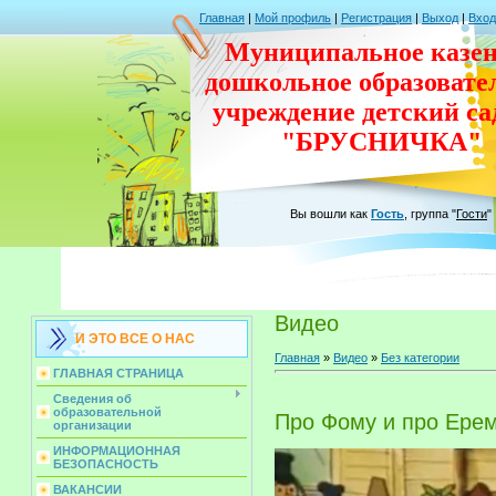
Главная
|
Мой профиль
|
Регистрация
|
Выход
|
Вход
Муниципальное казен
дошкольное
образовате
учреждение
детский с
"БРУСНИЧКА"
Вы вошли как
Гость
,
группа
"
Гости
"
Видео
И ЭТО ВСЕ О НАС
Главная
»
Видео
»
Без категории
ГЛАВНАЯ СТРАНИЦА
Сведения об
образовательной
Про Фому и про Ере
организации
ИНФОРМАЦИОННАЯ
БЕЗОПАСНОСТЬ
ВАКАНСИИ