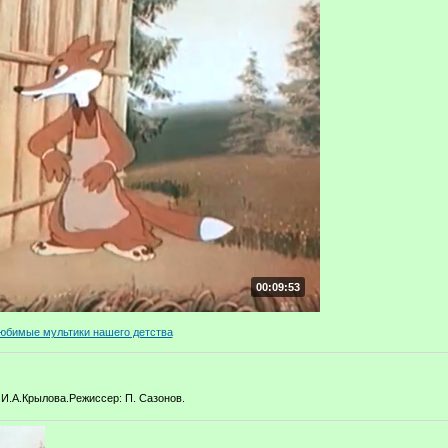
00:09:53
юбимые мультики нашего детства
И.А.Крылова.Режиссер: П. Сазонов.