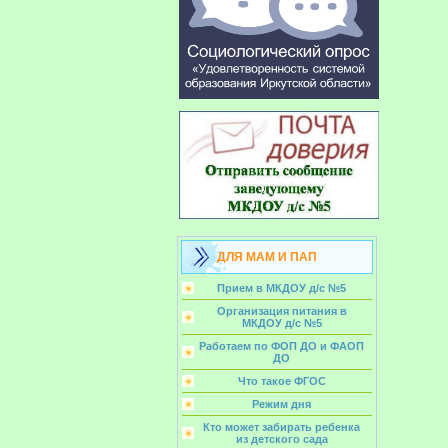
ДЛЯ МАМ И ПАП
Прием в МКДОУ д/с №5
Организация питания в
МКДОУ д/с №5
Работаем по ФОП ДО и ФАОП
ДО
Что такое ФГОС
Режим дня
Кто может забирать ребенка
из детского сада