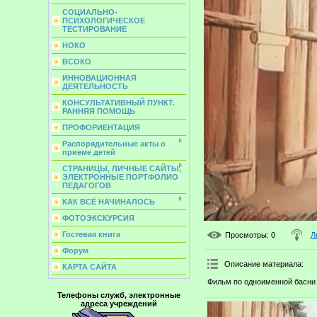
СОЦИАЛЬНО-
ПСИХОЛОГИЧЕСКОЕ
ТЕСТИРОВАНИЕ
НОКО
ВСОКО
ИННОВАЦИОННАЯ
ДЕЯТЕЛЬНОСТЬ
КОНСУЛЬТАТИВНЫЙ ПУНКТ.
РАННЯЯ ПОМОЩЬ
ПРОФОРИЕНТАЦИЯ
Распорядительные акты о
приеме детей
СТРАНИЦЫ, ЛИЧНЫЕ САЙТЫ,
ЭЛЕКТРОННЫЕ ПОРТФОЛИО
ПЕДАГОГОВ
КАК ВСЁ НАЧИНАЛОСЬ
ФОТОЭКСКУРСИЯ
Гостевая книга
Просмотры
: 0
Л
Форум
Описание материала
:
КАРТА САЙТА
Фильм по одноименной басни 
Телефоны служб, электронные
адреса учреждений