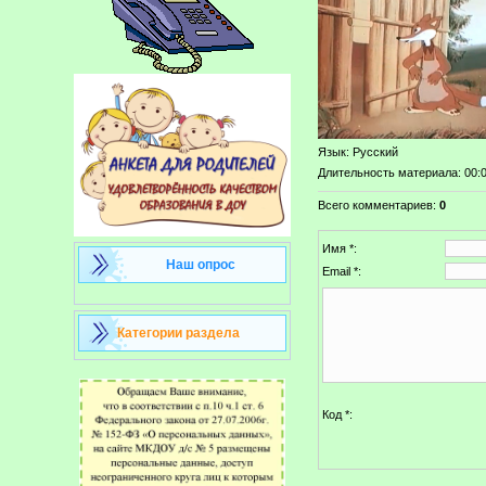
Язык
: Русский
Длительность материала
: 00:
Всего комментариев
:
0
Имя *:
Наш опрос
Email *:
Категории раздела
Код *: