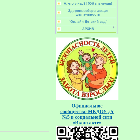
А, что у нас?! (Объявления)
Здоровьесберегающая
деятельность
"Онлайн Детский сад"
АРХИВ
Официальное
сообщество
МКДОУ д/с
№5
в социальной
сети
«Вконтакте»