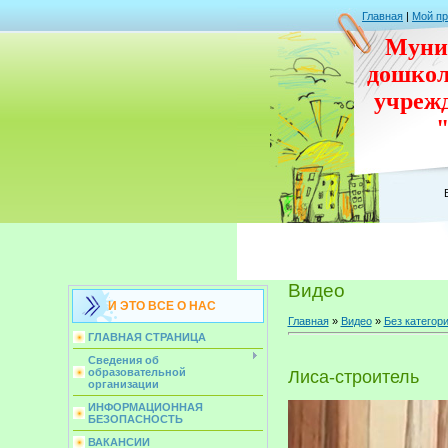
Главная
|
Мой п
Муни
дошко
учреж
Видео
И ЭТО ВСЕ О НАС
Главная
»
Видео
»
Без категор
ГЛАВНАЯ СТРАНИЦА
Сведения об
образовательной
Лиса-строитель
организации
ИНФОРМАЦИОННАЯ
БЕЗОПАСНОСТЬ
ВАКАНСИИ