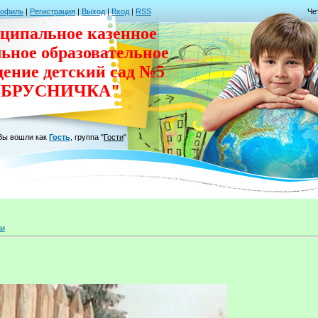
рофиль
|
Регистрация
|
Выход
|
Вход
|
RSS
Че
ципальное казенное
льное
образовательное
дение
детский сад
№5
"БРУСНИЧКА"
Вы вошли как
Гость
,
группа
"
Гости
"
ии