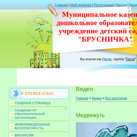
Главная
|
Мой профиль
|
Регистрация
|
Выход
|
Вход
Муниципальное казен
дошкольное
образовате
учреждение
детский с
"БРУСНИЧКА"
Вы вошли как
Гость
,
группа
"
Гости
"
Видео
И ЭТО ВСЕ О НАС
Главная
»
Видео
»
Без категории
ГЛАВНАЯ СТРАНИЦА
Сведения об
образовательной
Медвежуть
организации
ИНФОРМАЦИОННАЯ
БЕЗОПАСНОСТЬ
ВАКАНСИИ