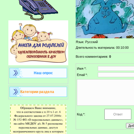
Язык
: Русский
Длительность материала
: 00:10:00
Всего комментариев
:
0
Имя *:
Наш опрос
Email *:
Категории раздела
Код *: