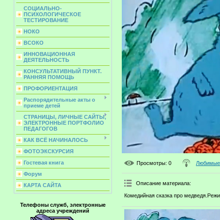
СОЦИАЛЬНО-
ПСИХОЛОГИЧЕСКОЕ
ТЕСТИРОВАНИЕ
НОКО
ВСОКО
ИННОВАЦИОННАЯ
ДЕЯТЕЛЬНОСТЬ
КОНСУЛЬТАТИВНЫЙ ПУНКТ.
РАННЯЯ ПОМОЩЬ
ПРОФОРИЕНТАЦИЯ
Распорядительные акты о
приеме детей
СТРАНИЦЫ, ЛИЧНЫЕ САЙТЫ,
ЭЛЕКТРОННЫЕ ПОРТФОЛИО
ПЕДАГОГОВ
КАК ВСЁ НАЧИНАЛОСЬ
ФОТОЭКСКУРСИЯ
Гостевая книга
Просмотры
: 0
Любимые 
Форум
Описание материала
:
КАРТА САЙТА
Комедийная сказка про медведя.Режис
Телефоны служб, электронные
адреса учреждений