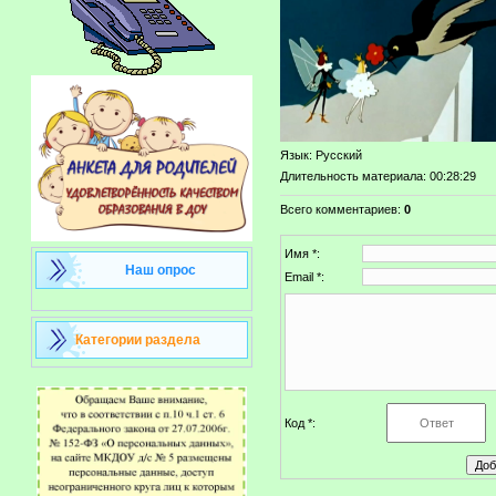
Язык
: Русский
Длительность материала
: 00:28:29
Всего комментариев
:
0
Имя *:
Наш опрос
Email *:
Категории раздела
Код *: