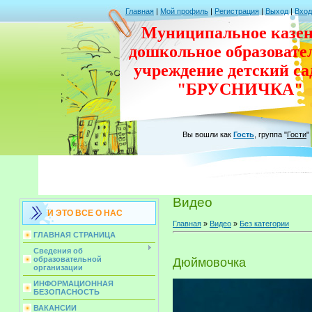
Главная
|
Мой профиль
|
Регистрация
|
Выход
|
Вход
Муниципальное казен
дошкольное
образовате
учреждение
детский с
"БРУСНИЧКА"
Вы вошли как
Гость
,
группа
"
Гости
"
Видео
И ЭТО ВСЕ О НАС
Главная
»
Видео
»
Без категории
ГЛАВНАЯ СТРАНИЦА
Сведения об
образовательной
Дюймовочка
организации
ИНФОРМАЦИОННАЯ
БЕЗОПАСНОСТЬ
ВАКАНСИИ