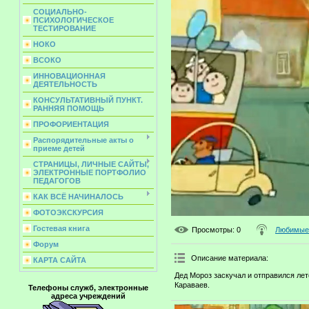
СОЦИАЛЬНО-
ПСИХОЛОГИЧЕСКОЕ
ТЕСТИРОВАНИЕ
НОКО
ВСОКО
ИННОВАЦИОННАЯ
ДЕЯТЕЛЬНОСТЬ
КОНСУЛЬТАТИВНЫЙ ПУНКТ.
РАННЯЯ ПОМОЩЬ
ПРОФОРИЕНТАЦИЯ
Распорядительные акты о
приеме детей
СТРАНИЦЫ, ЛИЧНЫЕ САЙТЫ,
ЭЛЕКТРОННЫЕ ПОРТФОЛИО
ПЕДАГОГОВ
КАК ВСЁ НАЧИНАЛОСЬ
ФОТОЭКСКУРСИЯ
Гостевая книга
Просмотры
: 0
Любимые 
Форум
Описание материала
:
КАРТА САЙТА
Дед Мороз заскучал и отправился лет
Караваев.
Телефоны служб, электронные
адреса учреждений