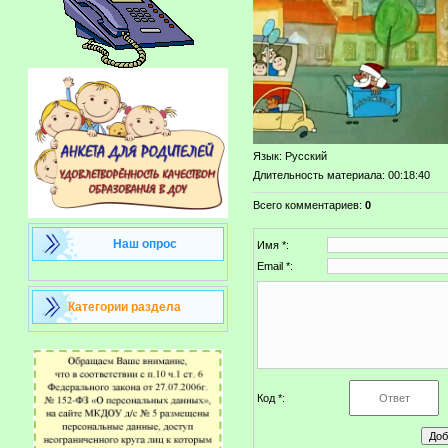
Язык
: Русский
Длительность материала
: 00:18:40
Всего комментариев
:
0
Наш опрос
Имя *:
Email *:
Категории раздела
Код *: