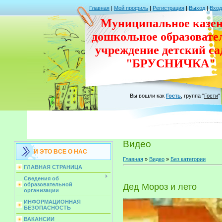
Главная
|
Мой профиль
|
Регистрация
|
Выход
|
Вход
Муниципальное казен
дошкольное
образовате
учреждение
детский с
"БРУСНИЧКА"
Вы вошли как
Гость
,
группа
"
Гости
"
Видео
И ЭТО ВСЕ О НАС
Главная
»
Видео
»
Без категории
ГЛАВНАЯ СТРАНИЦА
Сведения об
образовательной
Дед Мороз и лето
организации
ИНФОРМАЦИОННАЯ
БЕЗОПАСНОСТЬ
ВАКАНСИИ