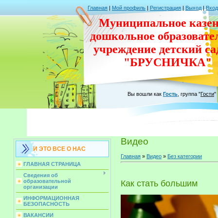
Главная
|
Мой профиль
|
Регистрация
|
Выход
|
Вход
Муниципальное казен
дошкольное
образовате
учреждение
детский с
"БРУСНИЧКА"
Вы вошли как
Гость
,
группа
"
Гости
"
Видео
И ЭТО ВСЕ О НАС
Главная
»
Видео
»
Без категории
ГЛАВНАЯ СТРАНИЦА
Сведения об
образовательной
Как стать большим
организации
ИНФОРМАЦИОННАЯ
БЕЗОПАСНОСТЬ
ВАКАНСИИ