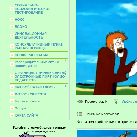
СОЦИАЛЬНО-
ПСИХОЛОГИЧЕСКОЕ
ТЕСТИРОВАНИЕ
НОКО
ВСОКО
ИННОВАЦИОННАЯ
ДЕЯТЕЛЬНОСТЬ
КОНСУЛЬТАТИВНЫЙ ПУНКТ.
РАННЯЯ ПОМОЩЬ
ПРОФОРИЕНТАЦИЯ
Распорядительные акты о
приеме детей
СТРАНИЦЫ, ЛИЧНЫЕ САЙТЫ,
ЭЛЕКТРОННЫЕ ПОРТФОЛИО
ПЕДАГОГОВ
КАК ВСЁ НАЧИНАЛОСЬ
ФОТОЭКСКУРСИЯ
Гостевая книга
Просмотры
: 0
Любимые 
Форум
Описание материала
:
КАРТА САЙТА
Фантастический фильм о встрече чел
Телефоны служб, электронные
адреса учреждений