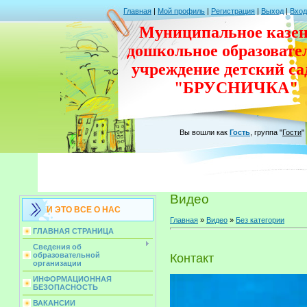
Главная
|
Мой профиль
|
Регистрация
|
Выход
|
Вход
Муниципальное казен
дошкольное
образовате
учреждение
детский с
"БРУСНИЧКА"
Вы вошли как
Гость
,
группа
"
Гости
"
Видео
И ЭТО ВСЕ О НАС
Главная
»
Видео
»
Без категории
ГЛАВНАЯ СТРАНИЦА
Сведения об
образовательной
Контакт
организации
ИНФОРМАЦИОННАЯ
БЕЗОПАСНОСТЬ
ВАКАНСИИ