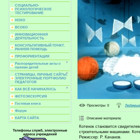
СОЦИАЛЬНО-
ПСИХОЛОГИЧЕСКОЕ
ТЕСТИРОВАНИЕ
НОКО
ВСОКО
ИННОВАЦИОННАЯ
ДЕЯТЕЛЬНОСТЬ
КОНСУЛЬТАТИВНЫЙ ПУНКТ.
РАННЯЯ ПОМОЩЬ
ПРОФОРИЕНТАЦИЯ
Распорядительные акты о
приеме детей
СТРАНИЦЫ, ЛИЧНЫЕ САЙТЫ,
ЭЛЕКТРОННЫЕ ПОРТФОЛИО
ПЕДАГОГОВ
КАК ВСЁ НАЧИНАЛОСЬ
ФОТОЭКСКУРСИЯ
Гостевая книга
Просмотры
: 0
Любимые 
Форум
КАРТА САЙТА
Описание материала
:
Котенок становится свидетелем
Телефоны служб, электронные
строительными машинами. Коте
адреса учреждений
Режиссер: Р. Качанов.