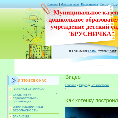
Главная
|
Мой профиль
|
Регистрация
|
Выход
|
Вход
Муниципальное казен
дошкольное
образовате
учреждение
детский с
"БРУСНИЧКА"
Вы вошли как
Гость
,
группа
"
Гости
"
Видео
И ЭТО ВСЕ О НАС
Главная
»
Видео
»
Без категории
ГЛАВНАЯ СТРАНИЦА
Сведения об
образовательной
Как котенку построи
организации
ИНФОРМАЦИОННАЯ
БЕЗОПАСНОСТЬ
ВАКАНСИИ