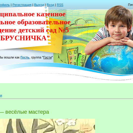
рофиль
|
Регистрация
|
Выход
|
Вход
|
RSS
Пят
ципальное казенное
льное
образовательное
дение
детский сад
№5
"БРУСНИЧКА"
Вы вошли как
Гость
,
группа
"
Гости
"
ии
 — весёлые мастера