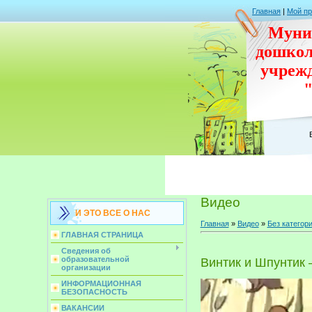
Главная
|
Мой п
Муни
дошко
учреж
Видео
И ЭТО ВСЕ О НАС
Главная
»
Видео
»
Без категор
ГЛАВНАЯ СТРАНИЦА
Сведения об
образовательной
Винтик и Шпунтик
организации
ИНФОРМАЦИОННАЯ
БЕЗОПАСНОСТЬ
ВАКАНСИИ