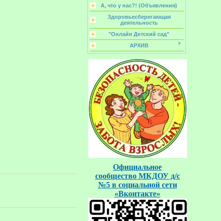
А, что у нас?! (Объявления)
Здоровьесберегающая
деятельность
"Онлайн Детский сад"
АРХИВ
Официальное
сообщество
МКДОУ д/с
№5
в социальной
сети
«Вконтакте»