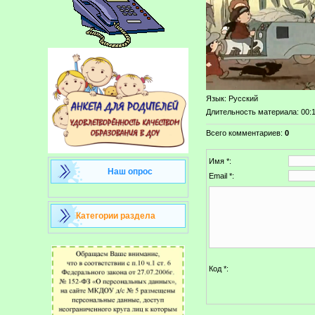
Язык
: Русский
Длительность материала
: 00:
Всего комментариев
:
0
Имя *:
Наш опрос
Email *:
Категории раздела
Код *: