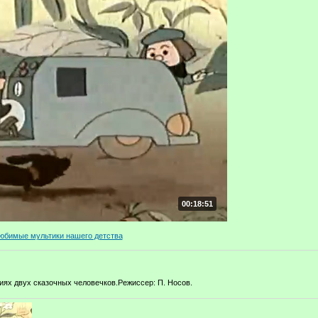
00:18:51
юбимые мультики нашего детства
иях двух сказочных человечков.Режиссер: П. Носов.