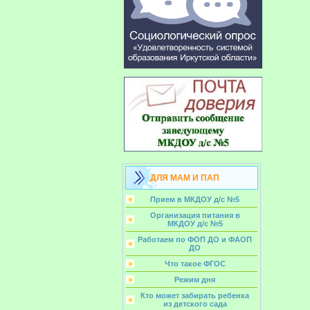
ДЛЯ МАМ И ПАП
Прием в МКДОУ д/с №5
Организация питания в
МКДОУ д/с №5
Работаем по ФОП ДО и ФАОП
ДО
Что такое ФГОС
Режим дня
Кто может забирать ребенка
из детского сада