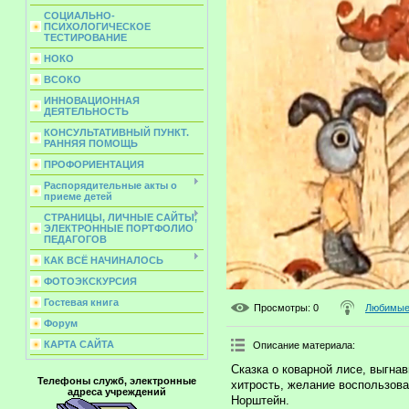
СОЦИАЛЬНО-
ПСИХОЛОГИЧЕСКОЕ
ТЕСТИРОВАНИЕ
НОКО
ВСОКО
ИННОВАЦИОННАЯ
ДЕЯТЕЛЬНОСТЬ
КОНСУЛЬТАТИВНЫЙ ПУНКТ.
РАННЯЯ ПОМОЩЬ
ПРОФОРИЕНТАЦИЯ
Распорядительные акты о
приеме детей
СТРАНИЦЫ, ЛИЧНЫЕ САЙТЫ,
ЭЛЕКТРОННЫЕ ПОРТФОЛИО
ПЕДАГОГОВ
КАК ВСЁ НАЧИНАЛОСЬ
ФОТОЭКСКУРСИЯ
Гостевая книга
Просмотры
: 0
Любимые 
Форум
КАРТА САЙТА
Описание материала
:
Сказка о коварной лисе, выгна
Телефоны служб, электронные
хитрость, желание воспользов
адреса учреждений
Норштейн.