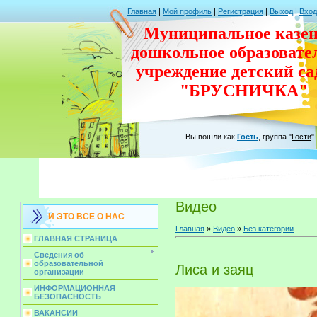
Главная
|
Мой профиль
|
Регистрация
|
Выход
|
Вход
Муниципальное казен
дошкольное
образовате
учреждение
детский с
"БРУСНИЧКА"
Вы вошли как
Гость
,
группа
"
Гости
"
Видео
И ЭТО ВСЕ О НАС
Главная
»
Видео
»
Без категории
ГЛАВНАЯ СТРАНИЦА
Сведения об
образовательной
Лиса и заяц
организации
ИНФОРМАЦИОННАЯ
БЕЗОПАСНОСТЬ
ВАКАНСИИ