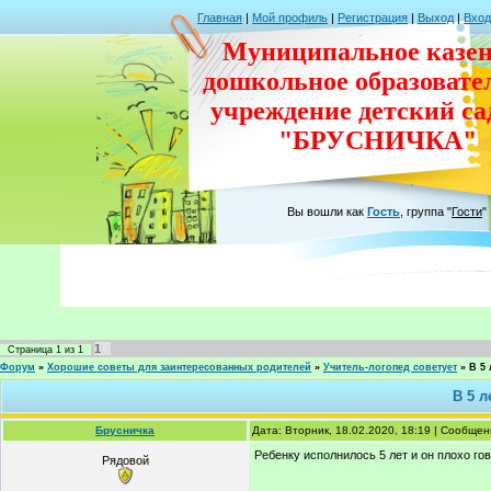
Главная
|
Мой профиль
|
Регистрация
|
Выход
|
Вход
Муниципальное казен
дошкольное
образовате
учреждение
детский с
"БРУСНИЧКА"
Вы вошли как
Гость
,
группа
"
Гости
"
1
Страница
1
из
1
Форум
»
Хорошие советы для заинтересованных родителей
»
Учитель-логопед советует
»
В 5
В 5 л
Брусничка
Дата: Вторник, 18.02.2020, 18:19 | Сообще
Ребенку исполнилось 5 лет и он плохо го
Рядовой