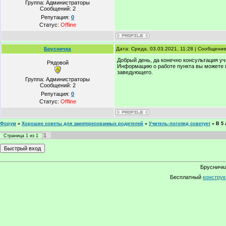
Группа: Администраторы
Сообщений:
2
Репутация:
0
Статус:
Offline
Брусничка
Дата: Среда, 03.03.2021, 11:28 | Сообщени
Добрый день, да конечно консультация уч
Рядовой
Информацию о работе пункта вы можете 
заведующего.
Группа: Администраторы
Сообщений:
2
Репутация:
0
Статус:
Offline
Форум
»
Хорошие советы для заинтересованных родителей
»
Учитель-логопед советует
»
В 5
1
Страница
1
из
1
Брусничка
Бесплатный
конструк